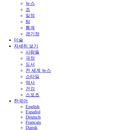
뉴스
조
일정
팀
통계
경기장
미술
자세히 보기
사람들
극장
도서
전 세계 뉴스
스타일
역사
건강
스포츠
한국어
English
Español
Deutsch
Français
Dansk