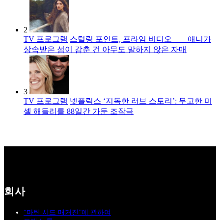
2
TV 프로그램
스털링 포인트, 프라임 비디오――애니가
상속받은 섬이 감춘 건 아무도 말하지 않은 자매
3
TV 프로그램
넷플릭스 ‘지독한 러브 스토리’: 무고한 미
셸 해들리를 88일간 가둔 조작극
회사
“마틴 시드 매거진”에 관하여