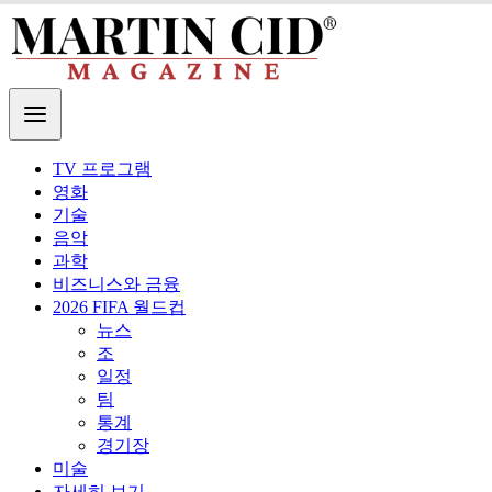
TV 프로그램
영화
기술
음악
과학
비즈니스와 금융
2026 FIFA 월드컵
뉴스
조
일정
팀
통계
경기장
미술
자세히 보기