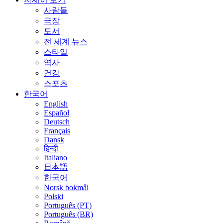
사람들
극장
도서
전 세계 뉴스
스타일
역사
건강
스포츠
한국어
English
Español
Deutsch
Français
Dansk
हिन्दी
Italiano
日本語
한국어
Norsk bokmål
Polski
Português (PT)
Português (BR)