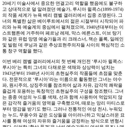
20세기 미술사에서 중요한 연결고리 역할을 했음에도 불구하
고 상대적으로 덜 알려졌던 예술가, 루시아 윌콕스(1899-1974)
의 작품 세계가 뉴욕 베리 캠벨 갤러리에서 집중 조명된다. 그
녀의 특별한 삶은 베이루트에서의 젊은 시절부터 시작되어 파
리와 뉴욕 예술계의 중심에서 펼쳐졌으며, 1940년대부터는 이
스트햄튼에 거주하며 페르낭 레제, 막스 에른스트, 이브 탕기
와 같은 유럽 망명 예술가들과 리 크래스너, 잭슨 폴록, 일레인
및 빌럼 데 쿠닝과 같은 추상표현주의자들 사이의 핵심적인 소
통 창구 역할을 했다.
이번 베리 캠벨 갤러리에서의 첫 번째 개인전 ‘루시아 윌콕스:
루시아’는 특히 그녀의 다채로운 색채와 상상력이 넘치는
1943년부터 1948년 사이의 초현실주의 작품들에 초점을 맞춘
다. 전문적으로 ‘루시아’라는 이름으로 활동했던 그녀는 야수
파, 원시주의, 상징주의를 참조하여 삶과 자유, 감각적 쾌락을
즐겁게 포용하는 독창적인 초현실주의 구성을 창조했다. 그녀
는 종종 여성의 누드를 색채, 선과 함께 사용하여 억압되지 않
은 감각적 즐거움의 영역을 구축했으며, 때로는 앙리 마티스로
부터 영감을 받기도 했다. 그러나 전통적인 여성 천사, 누워있
는 누드, 무용수와 같은 도상들을 아이러니하고 익살스러운 묘
사를 통해 여성의 자유와 즐거움을 긍정하는 방식으로 변형시
켰다. 이러한 ‘환상 풍경’은 남성 예술가들이 여성을 뮤즈나 매