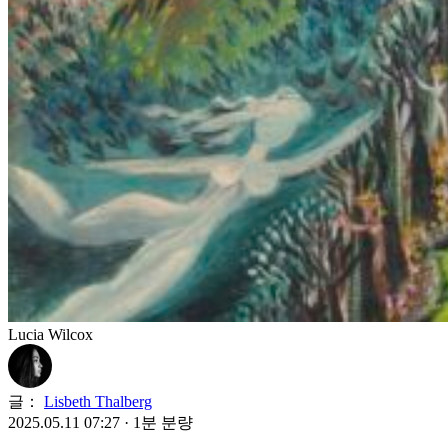
Lucia Wilcox
글：
Lisbeth Thalberg
2025.05.11 07:27
·
1분 분량