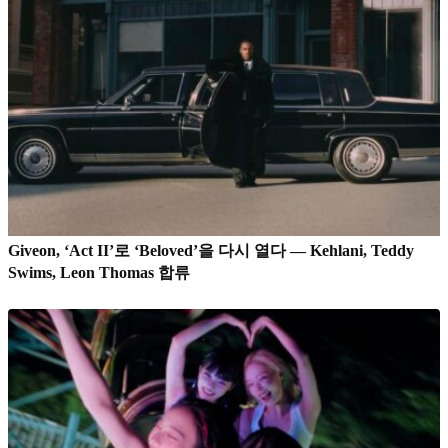
Giveon, ‘Act II’로 ‘Beloved’을 다시 열다 — Kehlani, Teddy
Swims, Leon Thomas 합류