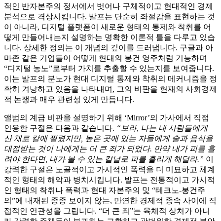
적인 반자본주의 정서에서 벗어나 구체적이고 현대적인 경제
분석으로 격상시킵니다. 발프는 단순히 좌절감을 표현하는 것
이 아니라, 디지털 플랫폼이 새로운 형태의 통제와 착취를 어
떻게 만들어내는지 설명하는 명확한 이론적 틀을 다루고 있습
니다. 상세한 정의는 이 개념의 깊이를 드러냅니다. 구글과 아
마존 같은 기업들이 어떻게 현대의 봉건 영주처럼 기능하며
“디지털 농노”로부터 가치를 추출할 수 있는지를 보여줍니다.
이는 발프의 분노가 현대 디지털 통제와 착취의 메커니즘을 정
확히 겨냥하고 있음을 나타내며, 그의 비판을 현재의 사회경제
적 논쟁과 매우 관련성 있게 만듭니다.
앨범의 계급 비판을 설명하기 위해 ‘Mirror’의 가사에서 직접
인용한 구절은 다음과 같습니다.
“보라, 나는 내 사람들에게
산 채로 칼에 찔렸지만, 높은 곳에 있는 자들에게 술과 음식을
대접받는 것이 나에게는 더 큰 죄가 되었다. 만약 내가 피를 흘
려야 한다면, 내가 볼 수 있는 칼날로 피를 흘리게 해달라.”
이
강력한 구절은 노골적이고 가시적인 폭력을 더 미묘하고 체계
적인 형태의 해악과 병치시킵니다. 발프는 전통적이고 가시적
인 형태의 착취나 폭력과 현대 자본주의 및 “테크노-봉건주
의”에 내재된 종종 보이지 않는, 만연한 경제적 종속 사이에 직
접적인 연관성을 그립니다. “더 큰 죄”는 육체적 상처가 아니