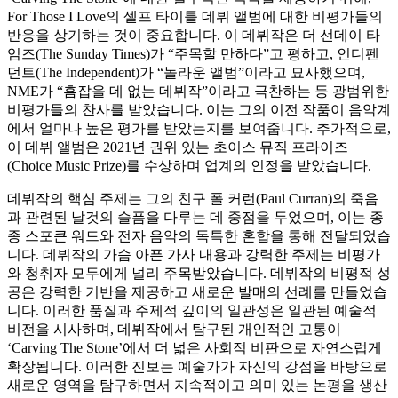
For Those I Love의 셀프 타이틀 데뷔 앨범에 대한 비평가들의
반응을 상기하는 것이 중요합니다. 이 데뷔작은 더 선데이 타
임즈(The Sunday Times)가 “주목할 만하다”고 평하고, 인디펜
던트(The Independent)가 “놀라운 앨범”이라고 묘사했으며,
NME가 “흠잡을 데 없는 데뷔작”이라고 극찬하는 등 광범위한
비평가들의 찬사를 받았습니다. 이는 그의 이전 작품이 음악계
에서 얼마나 높은 평가를 받았는지를 보여줍니다. 추가적으로,
이 데뷔 앨범은 2021년 권위 있는 초이스 뮤직 프라이즈
(Choice Music Prize)를 수상하며 업계의 인정을 받았습니다.
데뷔작의 핵심 주제는 그의 친구 폴 커런(Paul Curran)의 죽음
과 관련된 날것의 슬픔을 다루는 데 중점을 두었으며, 이는 종
종 스포큰 워드와 전자 음악의 독특한 혼합을 통해 전달되었습
니다. 데뷔작의 가슴 아픈 가사 내용과 강력한 주제는 비평가
와 청취자 모두에게 널리 주목받았습니다. 데뷔작의 비평적 성
공은 강력한 기반을 제공하고 새로운 발매의 선례를 만들었습
니다. 이러한 품질과 주제적 깊이의 일관성은 일관된 예술적
비전을 시사하며, 데뷔작에서 탐구된 개인적인 고통이
‘Carving The Stone’에서 더 넓은 사회적 비판으로 자연스럽게
확장됩니다. 이러한 진보는 예술가가 자신의 강점을 바탕으로
새로운 영역을 탐구하면서 지속적이고 의미 있는 논평을 생산