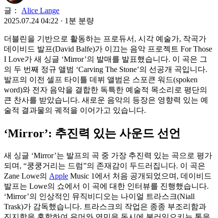
글：
Alice Lange
2025.07.24 04:22
·
1분 분량
더블린을 기반으로 활동하는 프로듀서, 시각 예술가, 작곡가
데이비드 발프(David Balfe)가 이끄는 음악 프로젝트 For Those
I Love가 새 싱글 ‘Mirror’의 발매를 발표했습니다. 이 곡은 그
의 두 번째 정규 앨범 ‘Carving The Stone’의 선공개 곡입니다.
발프의 이전 셀프 타이틀 데뷔 앨범은 스포큰 워드(spoken
word)와 전자 음악을 결합한 독특한 예술적 목소리로 평단의
큰 찬사를 받았습니다. 새로운 음악의 등장은 영향력 있는 예
술적 결과물의 궤적을 이어가고 있습니다.
‘Mirror’: 추진력 있는 사운드 선언
새 싱글 ‘Mirror’는 발프의 곡 중 가장 추진력 있는 곡으로 평가
되며, “쿵쿵거리는 드럼”의 존재감이 두드러집니다. 이 곡은
Zane Lowe의
Apple
Music 1에서 처음 공개되었으며, 데이비드
발프는 Lowe의 쇼에서 이 곡에 대한 인터뷰를 진행했습니다.
‘Mirror’의 인상적인 뮤직비디오는 나이얼 트라스크(Niall
Trask)가 감독했습니다. 트라스크의 작업은 종종 부조리함과
진지함을 혼합하여 유머와 연민을 동시에 불러일으키는 톤을