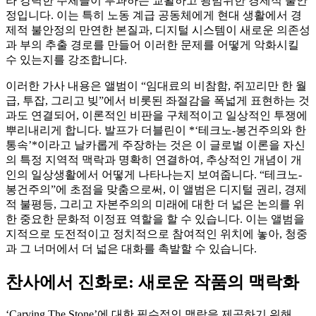
라 강력한 주체들이 부과하는 교활하고 광범위한 경제적 불안
정입니다. 이는 특히 노동 계급 공동체에게 현대 생활에서 경
제적 불안정의 만연한 본질과, 디지털 시스템이 새로운 의존성
과 부의 추출 경로를 만들어 이러한 문제를 어떻게 악화시킬
수 있는지를 강조합니다.
이러한 가사 내용은 앨범이 “임대료의 비참함, 쥐꼬리만 한 월
급, 투잡, 그리고 빚”에서 비롯된 좌절감을 폭넓게 표현하는 것
과도 연결되어, 이론적인 비판을 구체적이고 일상적인 투쟁에
뿌리내리게 합니다. 발프가 더블린이 *‘테크노-봉건주의와 한
통속’*이라고 날카롭게 주장하는 것은 이 글로벌 이론을 자신
의 특정 지역적 맥락과 명확히 연결하여, 추상적인 개념이 개
인의 일상생활에서 어떻게 나타나는지 보여줍니다. “테크노-
봉건주의”에 초점을 맞춤으로써, 이 앨범은 디지털 권리, 경제
적 불평등, 그리고 자본주의의 미래에 대한 더 넓은 논의를 위
한 중요한 문화적 이정표 역할을 할 수 있습니다. 이는 앨범을
지적으로 도전적이고 정치적으로 참여적인 위치에 놓아, 청중
과 그 너머에서 더 넓은 대화를 촉발할 수 있습니다.
찬사에서 진화로: 새로운 작품의 맥락화
‘Carving The Stone’에 대한 필수적인 맥락을 제공하기 위해,