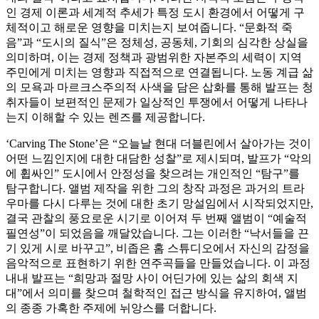
인 경제 이론과 세계적 추세가 특정 도시 환경에서 어떻게 구
체적이고 해로운 영향을 미치는지 보여줍니다. “문화적 죽
음”과 “도시의 질식”은 정체성, 공동체, 기회의 심각한 상실을
의미하며, 이는 경제 정책과 광범위한 자본주의 세력이 지역
주민에게 미치는 영향과 직접적으로 연결됩니다. 노동 계급 삶
의 모욕과 마르크스주의적 사색을 담은 삽화를 통해 발프는 청
취자들이 보편적인 문제가 일상적인 투쟁에서 어떻게 나타나
는지 이해할 수 있는 렌즈를 제공합니다.
‘Carving The Stone’은 “오늘날 현대 더블린에서 살아가는 것이
어떤 느낌인지에 대한 대담한 성찰”로 제시되며, 발프가 “악의
에 휩싸인” 도시에서 안정성을 찾으려는 개인적인 “탐구”를
탐구합니다. 앨범 제작을 위한 그의 창작 과정은 과거의 트라
우마를 다시 다루는 것에 대한 초기 망설임에서 시작되었지만,
결국 관찰의 풍요로운 시기로 이어져 두 번째 앨범이 “예술적
필연성”이 되었음을 깨달았습니다. 그는 이러한 “낙서들을 끈
기 있게 시로 바꾸고”, 비좁은 홈 스튜디오에서 자신의 감정을
음악적으로 표현하기 위한 연주곡들을 만들었습니다. 이 과정
내내 발프는 “희망과 절망 사이 어딘가에 있는 삶의 회색 지
대”에서 의미를 찾으며 철학적인 접근 방식을 유지하여, 앨범
의 종종 가혹한 주제에 뉘앙스를 더합니다.