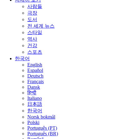
사람들
극장
도서
전 세계 뉴스
스타일
역사
건강
스포츠
한국어
English
Español
Deutsch
Français
Dansk
हिन्दी
Italiano
日本語
한국어
Norsk bokmål
Polski
Português (PT)
Português (BR)