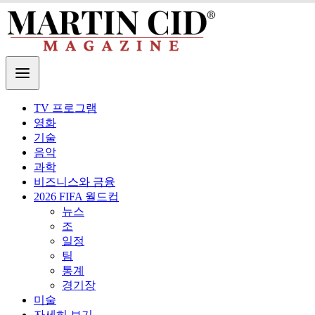
TV 프로그램
영화
기술
음악
과학
비즈니스와 금융
2026 FIFA 월드컵
뉴스
조
일정
팀
통계
경기장
미술
자세히 보기