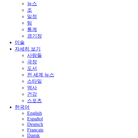
뉴스
조
일정
팀
통계
경기장
미술
자세히 보기
사람들
극장
도서
전 세계 뉴스
스타일
역사
건강
스포츠
한국어
English
Español
Deutsch
Français
Dansk