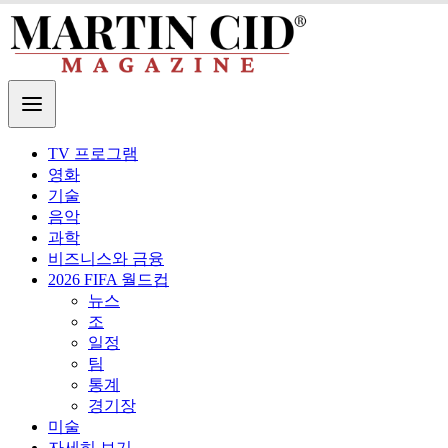
TV 프로그램
영화
기술
음악
과학
비즈니스와 금융
2026 FIFA 월드컵
뉴스
조
일정
팀
통계
경기장
미술
자세히 보기