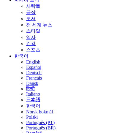
사람들
극장
도서
전 세계 뉴스
스타일
역사
건강
스포츠
한국어
English
Español
Deutsch
Français
Dansk
हिन्दी
Italiano
日本語
한국어
Norsk bokmål
Polski
Português (PT)
Português (BR)