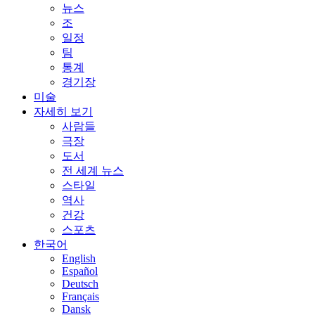
뉴스
조
일정
팀
통계
경기장
미술
자세히 보기
사람들
극장
도서
전 세계 뉴스
스타일
역사
건강
스포츠
한국어
English
Español
Deutsch
Français
Dansk