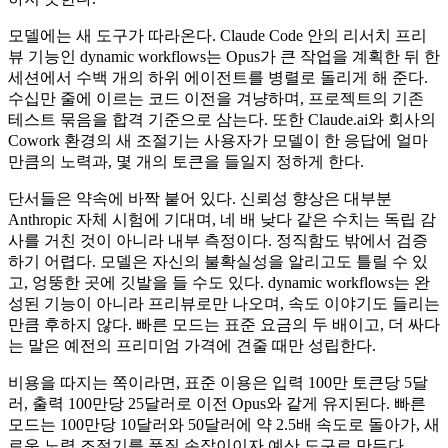
모델에는 새 도구가 따라온다. Claude Code 안의 리서치 프리
뷰 기능인 dynamic workflows는 Opus가 큰 작업을 계획한 뒤 한
세션에서 수백 개의 하위 에이전트를 병렬로 돌리게 해 준다.
수십만 줄에 이르는 코드 이전을 겨냥하며, 프로젝트의 기존
테스트 묶음을 합격 기준으로 삼는다. 또한 Claude.ai와 회사의
Cowork 환경의 새 조절기는 사용자가 모델이 한 응답에 얼마
만큼의 노력과, 몇 개의 토큰을 들일지 정하게 한다.
단서들은 약속에 바짝 붙어 있다. 신뢰성 향상은 대부분
Anthropic 자체 시험에 기대며, 네 배 낮다 같은 수치는 독립 감
사를 거친 것이 아니라 내부 측정이다. 정직함도 밖에서 검증
하기 어렵다. 모델은 자신의 불확실성을 알리고도 틀릴 수 있
고, 엉뚱한 곳에 깃발을 들 수도 있다. dynamic workflows는 완
성된 기능이 아니라 프리뷰로만 나오며, 속도 이야기도 들리는
만큼 후하지 않다. 빠른 모드는 표준 요금의 두 배이고, 더 싸다
는 말은 예전의 프리미엄 가격에 견줄 때만 성립한다.
비용을 따지는 쪽이라면, 표준 이용은 입력 100만 토큰당 5달
러, 출력 100만당 25달러로 이전 Opus와 같게 유지된다. 빠른
모드는 100만당 10달러와 50달러에 약 2.5배 속도로 돌아가, 새
로운 노력 조절기를 품질 손잡이이자 예산 도구로 만든다.