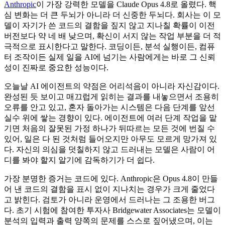
Anthropic
이 가장 강력한 모델을 Claude Opus 4.8로 올렸다. 핵
심 변화는 더 큰 두뇌가 아니라 더 신중한 두뇌다. 회사는 이 모
델이 자기가 쓴 코드의 결함을 짚지 않고 지나칠 확률이 이전
버전보다 약 네 배 낮으며, 확신이 서지 않는 작업 부분을 더 적
극적으로 표시한다고 말한다. 코딩이든, 분석 실행이든, 컴퓨
터 조작이든 실제 일을 AI에 넘기는 사람에게는 바로 그 신뢰
성이 진짜로 중요한 성능이다.
오늘날 AI 에이전트의 약점은 어리석음이 아니라 자신감이다.
완성된 듯 보이고 매끄럽게 읽히는 결과를 내놓으면서 조용히
오류를 안고 있고, 혼자 돌아가는 시스템은 다음 단계를 앞선
실수 위에 쌓는 경향이 있다. 에이전트에 여러 단계 작업을 맡
기면 처음의 잘못된 가정 하나가 뒤따르는 모든 것에 번질 수
있어, 일은 다 된 것처럼 들어오지만 아무도 모르게 망가져 있
다. 자신의 의심을 덧칠하지 않고 드러내는 모델은 사람이 어
디를 봐야 할지 알기에 감독하기가 더 쉽다.
가장 분명한 증거는 코드에 있다. Anthropic은 Opus 4.8이 만들
어 낸 코드의 결함을 표시 없이 지나치는 경우가 크게 줄었다
고 밝힌다. 검토가 아니라 운영에서 드러나는 그 조용한 버그
다. 초기 시험에 참여한 투자사 Bridgewater Associates는 모델이
분석의 입력과 출력 양쪽의 문제를 스스로 짚어냈으며, 이는