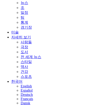
뉴스
조
일정
팀
통계
경기장
미술
자세히 보기
사람들
극장
도서
전 세계 뉴스
스타일
역사
건강
스포츠
한국어
English
Español
Deutsch
Français
Dansk