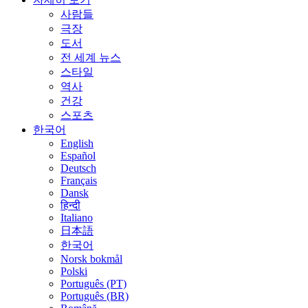
사람들
극장
도서
전 세계 뉴스
스타일
역사
건강
스포츠
한국어
English
Español
Deutsch
Français
Dansk
हिन्दी
Italiano
日本語
한국어
Norsk bokmål
Polski
Português (PT)
Português (BR)