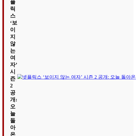
플
릭
스
‘보
이
지
않
는
여
자’
시
즌
2
공
개:
오
늘
돌
아
온