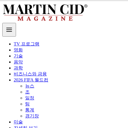
TV 프로그램
영화
기술
음악
과학
비즈니스와 금융
2026 FIFA 월드컵
뉴스
조
일정
팀
통계
경기장
미술
자세히 보기