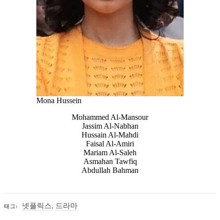
Mona Hussein
Mohammed Al-Mansour
Jassim Al-Nabhan
Hussain Al-Mahdi
Faisal Al-Amiri
Mariam Al-Saleh
Asmahan Tawfiq
Abdullah Bahman
넷플릭스
,
드라마
태그: