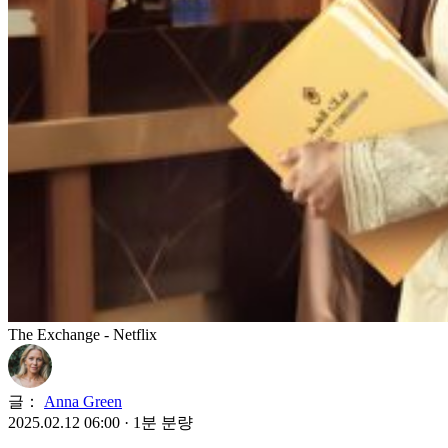
The Exchange - Netflix
글：
Anna Green
2025.02.12 06:00
·
1분 분량