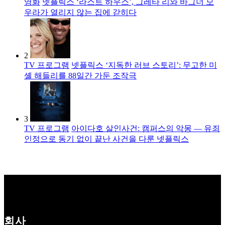
영화
넷플릭스 ‘라스트 하우스’, 그레타 리와 바그너 모
우라가 열리지 않는 집에 갇히다
2
TV 프로그램
넷플릭스 ‘지독한 러브 스토리’: 무고한 미
셸 해들리를 88일간 가둔 조작극
3
TV 프로그램
아이다호 살인사건: 캠퍼스의 악몽 — 유죄
인정으로 동기 없이 끝난 사건을 다룬 넷플릭스
회사