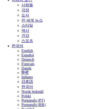
사람들
극장
도서
전 세계 뉴스
스타일
역사
건강
스포츠
한국어
English
Español
Deutsch
Français
Dansk
हिन्दी
Italiano
日本語
한국어
Norsk bokmål
Polski
Português (PT)
Português (BR)