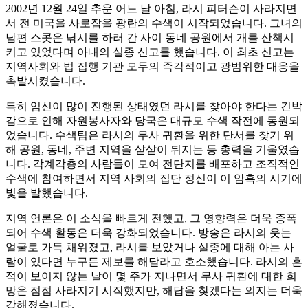
2002년 12월 24일 추운 어느 날 아침, 라시 피터슨이 사라지면
서 전 미국을 사로잡을 광란의 수색이 시작되었습니다. 그녀의
남편 스콧은 낚시를 하러 간 사이 동네 공원에서 개를 산책시
키고 있었다며 아내의 실종 신고를 했습니다. 이 최초 신고는
지역사회와 법 집행 기관 모두의 즉각적이고 광범위한 대응을
촉발시켰습니다.
특히 임신이 많이 진행된 상태였던 라시를 찾아야 한다는 긴박
감으로 인해 자원봉사자와 당국은 대규모 수색 작전에 동원되
었습니다. 수색팀은 라시의 무사 귀환을 위한 단서를 찾기 위
해 공원, 동네, 주변 지역을 샅샅이 뒤지는 등 총력을 기울였습
니다. 각계각층의 사람들이 모여 전단지를 배포하고 조직적인
수색에 참여하면서 지역 사회의 집단 정신이 이 암흑의 시기에
빛을 발했습니다.
지역 언론은 이 소식을 빠르게 전했고, 그 영향력은 더욱 증폭
되어 수색 활동은 더욱 강화되었습니다. 방송은 라시의 웃는
얼굴로 가득 채워졌고, 라시를 보았거나 실종에 대해 아는 사
람이 있다면 누구든 제보를 해달라고 호소했습니다. 라시의 흔
적이 보이지 않는 날이 몇 주가 지나면서 무사 귀환에 대한 희
망은 점점 사라지기 시작했지만, 해답을 찾겠다는 의지는 더욱
강해졌습니다.