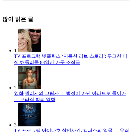
많이 읽은 글
1
TV 프로그램
넷플릭스 ‘지독한 러브 스토리’: 무고한 미
셸 해들리를 88일간 가둔 조작극
2
영화
엘리지의 그림자 — 법정이 아닌 아파트로 들어가
는 브라질 범죄 영화
3
TV 프로그램
아이다호 살인사건: 캠퍼스의 악몽 — 유죄