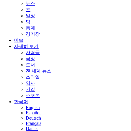
뉴스
조
일정
팀
통계
경기장
미술
자세히 보기
사람들
극장
도서
전 세계 뉴스
스타일
역사
건강
스포츠
한국어
English
Español
Deutsch
Français
Dansk