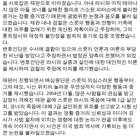
을 사로잡은 재판으로 이어졌습니다. 아내 라시와 아직 태어나
지 않은 아들 코너를 살해한 혐의로 기소된 피터슨에게 불리한
증거는 정황 증거였기 때문에 광범위한 논쟁과 음모를 불러 일
으켰습니다. 재판 내내 검찰은 스콧의 행동과 언행이 가족에
대한 의무를 없애기 위한 계산된 계획이라고 주장하며, 그의
혼외정사와 재정적 불안정을 범죄의 동기로 집중 조명했습니
다.
변호인단은 수사에 결함이 있으며 스콧이 언론과 여론의 부당
한 비난을 받았다고 주장하면서 법정은 양측의 전쟁터가 되었
습니다. 변호인단은 라시의 실종과 살인에 대한 대안적인 이론
을 제시하며 검찰의 주장에 이의를 제기했습니다.
재판이 진행되면서 배심원단은 스콧의 의심스러운 행동부터
그의 태도, 시신 위치의 놀라운 우연성까지 다양한 행동과 증
거를 제시했습니다. 2004년 11월, 많은 사람들의 관심을 받고
감정이 격해진 재판 끝에 스콧은 라시의 죽음에 대해 1급 살인
죄, 코너의 죽음에 대해 2급 살인죄로 유죄를 선고받고 사형 선
고를 받았습니다. 이 결과는 정황 증거의 신뢰성과 미디어 묘
사가 사법 절차에 미치는 영향에 대한 논의가 판결 이후에도
계속 이어지면서 이 사건은 미국 범죄 역사에 기록되는 등 더
큰 논란을 불러일으켰습니다.