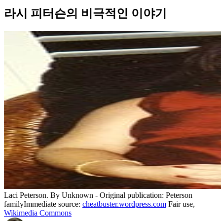
라시 피터슨의 비극적인 이야기
Laci Peterson. By Unknown - Original publication: Peterson
familyImmediate source:
cheatbuster.wordpress.com
Fair use,
Wikimedia Commons