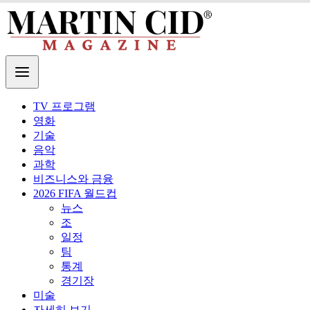
TV 프로그램
영화
기술
음악
과학
비즈니스와 금융
2026 FIFA 월드컵
뉴스
조
일정
팀
통계
경기장
미술
자세히 보기