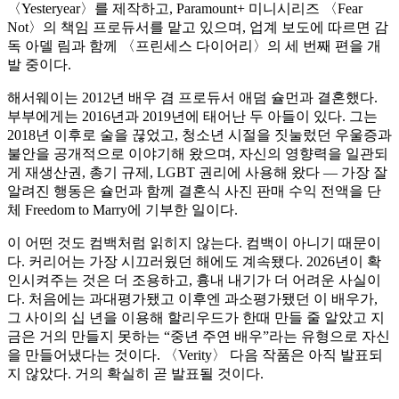
〈Yesteryear〉를 제작하고, Paramount+ 미니시리즈 〈Fear
Not〉의 책임 프로듀서를 맡고 있으며, 업계 보도에 따르면 감
독 아델 림과 함께 〈프린세스 다이어리〉의 세 번째 편을 개
발 중이다.
해서웨이는 2012년 배우 겸 프로듀서 애덤 슐먼과 결혼했다.
부부에게는 2016년과 2019년에 태어난 두 아들이 있다. 그는
2018년 이후로 술을 끊었고, 청소년 시절을 짓눌렀던 우울증과
불안을 공개적으로 이야기해 왔으며, 자신의 영향력을 일관되
게 재생산권, 총기 규제, LGBT 권리에 사용해 왔다 — 가장 잘
알려진 행동은 슐먼과 함께 결혼식 사진 판매 수익 전액을 단
체 Freedom to Marry에 기부한 일이다.
이 어떤 것도 컴백처럼 읽히지 않는다. 컴백이 아니기 때문이
다. 커리어는 가장 시끄러웠던 해에도 계속됐다. 2026년이 확
인시켜주는 것은 더 조용하고, 흉내 내기가 더 어려운 사실이
다. 처음에는 과대평가됐고 이후엔 과소평가됐던 이 배우가,
그 사이의 십 년을 이용해 할리우드가 한때 만들 줄 알았고 지
금은 거의 만들지 못하는 “중년 주연 배우”라는 유형으로 자신
을 만들어냈다는 것이다. 〈Verity〉 다음 작품은 아직 발표되
지 않았다. 거의 확실히 곧 발표될 것이다.