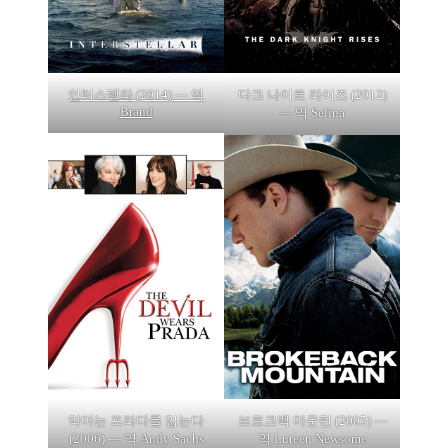
인터스텔라 (2014) — 역
다크 나이트 라이즈 (2012)
Brand
— 역 Selina
악마는 프라다를 입는다
브로크백 마운틴 (2005) —
(2006) — 역 Andy Sachs
역 Lureen Newsome