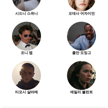
시드니 스위니
오데사 어자이언
조니 뎁
콜만 도밍고
티모시 샬라메
에밀리 블런트