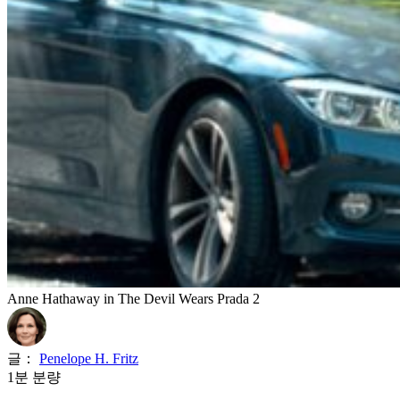
Anne Hathaway in The Devil Wears Prada 2
글：
Penelope H. Fritz
1분 분량