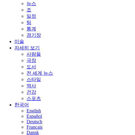
뉴스
조
일정
팀
통계
경기장
미술
자세히 보기
사람들
극장
도서
전 세계 뉴스
스타일
역사
건강
스포츠
한국어
English
Español
Deutsch
Français
Dansk