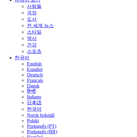
사람들
극장
도서
전 세계 뉴스
스타일
역사
건강
스포츠
한국어
English
Español
Deutsch
Français
Dansk
हिन्दी
Italiano
日本語
한국어
Norsk bokmål
Polski
Português (PT)
Português (BR)