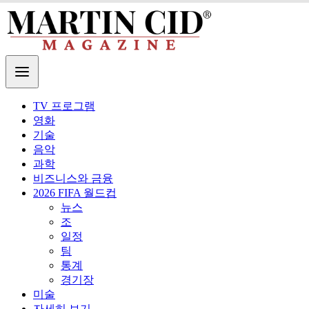
TV 프로그램
영화
기술
음악
과학
비즈니스와 금융
2026 FIFA 월드컵
뉴스
조
일정
팀
통계
경기장
미술
자세히 보기