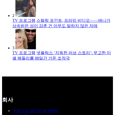
2
TV 프로그램
스털링 포인트, 프라임 비디오――애니가
상속받은 섬이 감춘 건 아무도 말하지 않은 자매
3
TV 프로그램
넷플릭스 ‘지독한 러브 스토리’: 무고한 미
셸 해들리를 88일간 가둔 조작극
회사
“마틴 시드 매거진”에 관하여