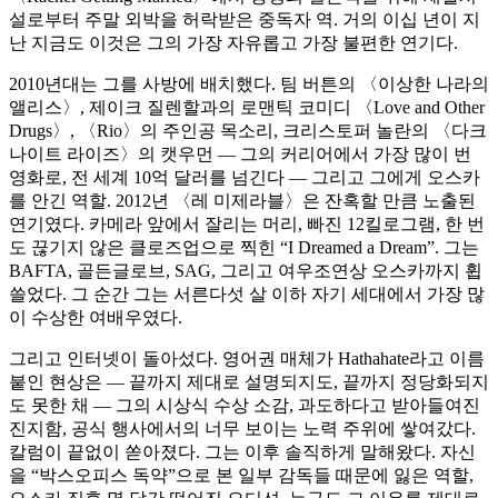
설로부터 주말 외박을 허락받은 중독자 역. 거의 이십 년이 지
난 지금도 이것은 그의 가장 자유롭고 가장 불편한 연기다.
2010년대는 그를 사방에 배치했다. 팀 버튼의 〈이상한 나라의
앨리스〉, 제이크 질렌할과의 로맨틱 코미디 〈Love and Other
Drugs〉, 〈Rio〉의 주인공 목소리, 크리스토퍼 놀란의 〈다크
나이트 라이즈〉의 캣우먼 — 그의 커리어에서 가장 많이 번
영화로, 전 세계 10억 달러를 넘긴다 — 그리고 그에게 오스카
를 안긴 역할. 2012년 〈레 미제라블〉은 잔혹할 만큼 노출된
연기였다. 카메라 앞에서 잘리는 머리, 빠진 12킬로그램, 한 번
도 끊기지 않은 클로즈업으로 찍힌 “I Dreamed a Dream”. 그는
BAFTA, 골든글로브, SAG, 그리고 여우조연상 오스카까지 휩
쓸었다. 그 순간 그는 서른다섯 살 이하 자기 세대에서 가장 많
이 수상한 여배우였다.
그리고 인터넷이 돌아섰다. 영어권 매체가 Hathahate라고 이름
붙인 현상은 — 끝까지 제대로 설명되지도, 끝까지 정당화되지
도 못한 채 — 그의 시상식 수상 소감, 과도하다고 받아들여진
진지함, 공식 행사에서의 너무 보이는 노력 주위에 쌓여갔다.
칼럼이 끝없이 쏟아졌다. 그는 이후 솔직하게 말해왔다. 자신
을 “박스오피스 독약”으로 본 일부 감독들 때문에 잃은 역할,