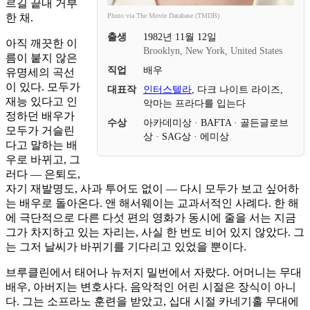
르길 끝내 거부
한 채.
Photo via The Movie Database (TMDB)
출생
1982년 11월 12일
아직 깨끗한 이
Brooklyn, New York, United States
름이 붙지 않은
직업
배우
유명세의 곡선
이 있다. 모두가
대표작
인터스텔라
, 다크 나이트 라이즈,
재능 있다고 인
악마는 프라다를 입는다
정하던 배우가
수상
아카데미상 · BAFTA · 골든글로브
모두가 거슬린
상 · SAG상 · 에미상
다고 말하는 배
우로 바뀌고, 그
러다 — 은퇴도,
자기 재발명도, 사과 투어도 없이 — 다시 모두가 보고 싶어하
는 배우로 돌아온다. 앤 해서웨이는 교과서적인 사례다. 한 해
에 극단적으로 다른 다섯 편의 영화가 동시에 줄을 서는 지금
그가 차지하고 있는 자리는, 사실 한 번도 비어 있지 않았다. 그
는 그저 날씨가 바뀌기를 기다리고 있었을 뿐이다.
브루클린에서 태어나 뉴저지 밀번에서 자랐다. 어머니는 무대
배우, 아버지는 변호사다. 음악적인 어린 시절은 장식이 아니
다. 그는 소프라노 훈련을 받았고, 십대 시절 카네기홀 무대에