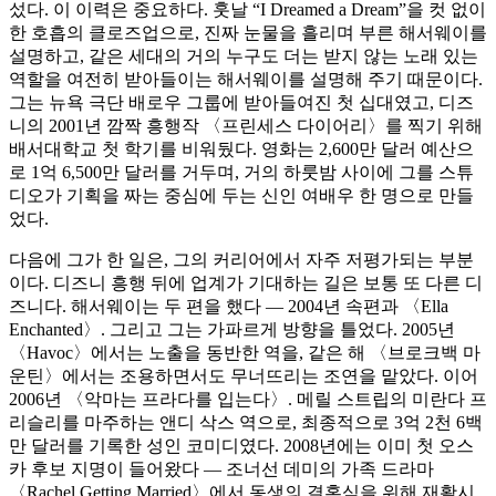
섰다. 이 이력은 중요하다. 훗날 “I Dreamed a Dream”을 컷 없이
한 호흡의 클로즈업으로, 진짜 눈물을 흘리며 부른 해서웨이를
설명하고, 같은 세대의 거의 누구도 더는 받지 않는 노래 있는
역할을 여전히 받아들이는 해서웨이를 설명해 주기 때문이다.
그는 뉴욕 극단 배로우 그룹에 받아들여진 첫 십대였고, 디즈
니의 2001년 깜짝 흥행작 〈프린세스 다이어리〉를 찍기 위해
배서대학교 첫 학기를 비워뒀다. 영화는 2,600만 달러 예산으
로 1억 6,500만 달러를 거두며, 거의 하룻밤 사이에 그를 스튜
디오가 기획을 짜는 중심에 두는 신인 여배우 한 명으로 만들
었다.
다음에 그가 한 일은, 그의 커리어에서 자주 저평가되는 부분
이다. 디즈니 흥행 뒤에 업계가 기대하는 길은 보통 또 다른 디
즈니다. 해서웨이는 두 편을 했다 — 2004년 속편과 〈Ella
Enchanted〉. 그리고 그는 가파르게 방향을 틀었다. 2005년
〈Havoc〉에서는 노출을 동반한 역을, 같은 해 〈브로크백 마
운틴〉에서는 조용하면서도 무너뜨리는 조연을 맡았다. 이어
2006년 〈악마는 프라다를 입는다〉. 메릴 스트립의 미란다 프
리슬리를 마주하는 앤디 삭스 역으로, 최종적으로 3억 2천 6백
만 달러를 기록한 성인 코미디였다. 2008년에는 이미 첫 오스
카 후보 지명이 들어왔다 — 조너선 데미의 가족 드라마
〈Rachel Getting Married〉에서 동생의 결혼식을 위해 재활시