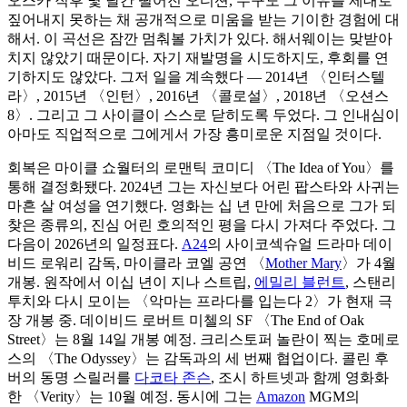
오스카 직후 몇 달간 떨어진 오디션, 누구도 그 이유를 제대로
짚어내지 못하는 채 공개적으로 미움을 받는 기이한 경험에 대
해서. 이 곡선은 잠깐 멈춰볼 가치가 있다. 해서웨이는 맞받아
치지 않았기 때문이다. 자기 재발명을 시도하지도, 후회를 연
기하지도 않았다. 그저 일을 계속했다 — 2014년 〈인터스텔
라〉, 2015년 〈인턴〉, 2016년 〈콜로설〉, 2018년 〈오션스
8〉. 그리고 그 사이클이 스스로 닫히도록 두었다. 그 인내심이
아마도 직업적으로 그에게서 가장 흥미로운 지점일 것이다.
회복은 마이클 쇼월터의 로맨틱 코미디 〈The Idea of You〉를
통해 결정화됐다. 2024년 그는 자신보다 어린 팝스타와 사귀는
마흔 살 여성을 연기했다. 영화는 십 년 만에 처음으로 그가 되
찾은 종류의, 진심 어린 호의적인 평을 다시 가져다 주었다. 그
다음이 2026년의 일정표다.
A24
의 사이코섹슈얼 드라마 데이
비드 로워리 감독, 마이클라 코엘 공연 〈
Mother Mary
〉가 4월
개봉. 원작에서 이십 년이 지나 스트립,
에밀리 블런트
, 스탠리
투치와 다시 모이는 〈악마는 프라다를 입는다 2〉가 현재 극
장 개봉 중. 데이비드 로버트 미첼의 SF 〈The End of Oak
Street〉는 8월 14일 개봉 예정. 크리스토퍼 놀란이 찍는 호메로
스의 〈The Odyssey〉는 감독과의 세 번째 협업이다. 콜린 후
버의 동명 스릴러를
다코타 존슨
, 조시 하트넷과 함께 영화화
한 〈Verity〉는 10월 예정. 동시에 그는
Amazon
MGM의