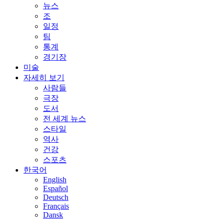
뉴스
조
일정
팀
통계
경기장
미술
자세히 보기
사람들
극장
도서
전 세계 뉴스
스타일
역사
건강
스포츠
한국어
English
Español
Deutsch
Français
Dansk