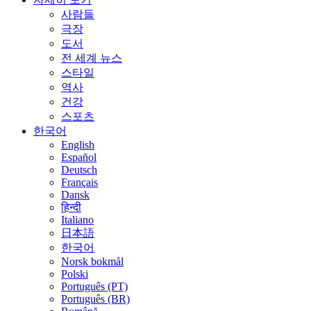
사람들
극장
도서
전 세계 뉴스
스타일
역사
건강
스포츠
한국어
English
Español
Deutsch
Français
Dansk
हिन्दी
Italiano
日本語
한국어
Norsk bokmål
Polski
Português (PT)
Português (BR)