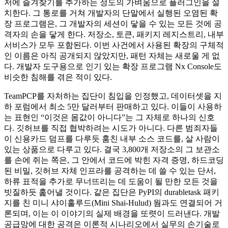
저에 즐겨찾기를 추가하는 정도의 가벼움으로 플러그인을 설
치한다. 그 통로를 거쳐 개발자의 단말에서 실행된 오염된 확
장 프로그램은, 그 개발자의 세션이 닿을 수 있는 모든 것에 공
격자의 손을 닿게 한다. 저장소, 토큰, 패키지 레지스트리, 내부
서비스가 모두 포함된다. 이번 사건에서 사용된 확장의 구체적
인 이름은 아직 공개되지 않았지만, 패턴 자체는 새로울 게 없
다. 개발자 도구용으로 인기 있는 확장 프로그램 Nx Console도
비슷한 침해를 겪은 적이 있다.
TeamPCP를 자처하는 집단이 침입을 인정했고, 데이터셋을 지
하 포럼에서 최소 5만 달러부터 판매하고 있다. 이들이 사용하
는 표현인 “이것은 몸값이 아니다”는 그 자체로 하나의 신호
다. 깃허브를 직접 협박하려는 시도가 아니다. 다른 범죄자들
이 신용카드 덤프를 다루듯 훔친 내부 소스 코드를, 살 사람이
있는 상품으로 다루고 있다. 결국 3,800개 저장소의 그 보관소
를 손에 쥐는 쪽은, 그 안에서 코드에 박힌 자격 증명, 하드코딩
된 비밀, 깃허브 자체 인프라를 공격하는 데 쓸 수 있는 단서,
하류 표적을 추가로 무너뜨리는 데 도움이 될 만한 모든 것을
빗질하듯 훑어낼 것이다. 같은 집단은 PyPI의 durabletask 패키
지를 친 미니 샤이훌루드(Mini Shai-Hulud) 웜과도 연결되어 거
론되며, 이는 이 이야기의 실제 배경을 또렷이 드러낸다. 개발
공급망에 대한 공격은 이론적 시나리오에서 실무의 손기술로