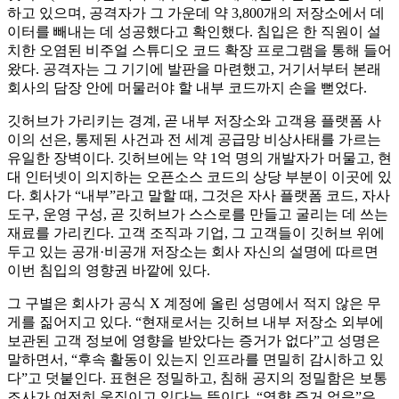
하고 있으며, 공격자가 그 가운데 약 3,800개의 저장소에서 데
이터를 빼내는 데 성공했다고 확인했다. 침입은 한 직원이 설
치한 오염된 비주얼 스튜디오 코드 확장 프로그램을 통해 들어
왔다. 공격자는 그 기기에 발판을 마련했고, 거기서부터 본래
회사의 담장 안에 머물러야 할 내부 코드까지 손을 뻗었다.
깃허브가 가리키는 경계, 곧 내부 저장소와 고객용 플랫폼 사
이의 선은, 통제된 사건과 전 세계 공급망 비상사태를 가르는
유일한 장벽이다. 깃허브에는 약 1억 명의 개발자가 머물고, 현
대 인터넷이 의지하는 오픈소스 코드의 상당 부분이 이곳에 있
다. 회사가 “내부”라고 말할 때, 그것은 자사 플랫폼 코드, 자사
도구, 운영 구성, 곧 깃허브가 스스로를 만들고 굴리는 데 쓰는
재료를 가리킨다. 고객 조직과 기업, 그 고객들이 깃허브 위에
두고 있는 공개·비공개 저장소는 회사 자신의 설명에 따르면
이번 침입의 영향권 바깥에 있다.
그 구별은 회사가 공식 X 계정에 올린 성명에서 적지 않은 무
게를 짊어지고 있다. “현재로서는 깃허브 내부 저장소 외부에
보관된 고객 정보에 영향을 받았다는 증거가 없다”고 성명은
말하면서, “후속 활동이 있는지 인프라를 면밀히 감시하고 있
다”고 덧붙인다. 표현은 정밀하고, 침해 공지의 정밀함은 보통
조사가 여전히 움직이고 있다는 뜻이다. “영향 증거 없음”은