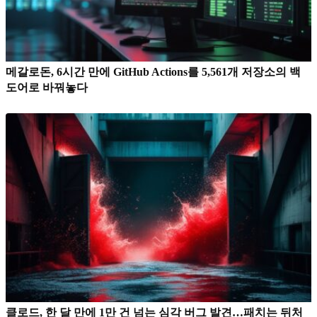
메갈로돈, 6시간 만에 GitHub Actions를 5,561개 저장소의 백
도어로 바꿔놓다
클로드, 한 달 만에 1만 건 넘는 심각 버그 발견…패치는 뒤처