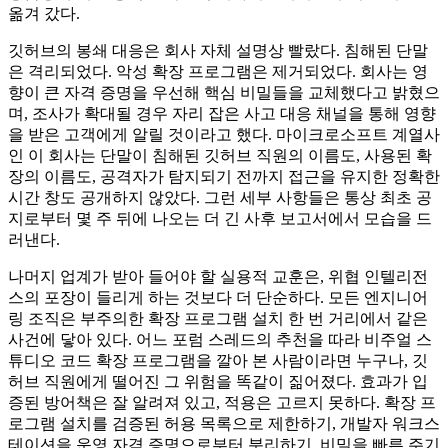
옮겨 갔다.
깃허브의 봉쇄 대응은 회사 자체 설명상 빨랐다. 침해된 단말
은 격리되었다. 악성 확장 프로그램은 제거되었다. 회사는 영
향이 큰 자격 증명을 우선해 핵심 비밀들을 교체했다고 밝혔으
며, 조사가 확대될 경우 자리 잡은 사고 대응 채널을 통해 영향
을 받은 고객에게 알릴 것이라고 했다. 마이크로소프트 계열사
인 이 회사는 단말이 침해된 깃허브 직원의 이름도, 사용된 확
장의 이름도, 공격자가 탐지되기 전까지 접근을 유지한 정확한
시간 창도 공개하지 않았다. 그런 세부 사항들은 통상 최초 공
지로부터 몇 주 뒤에 나오는 더 긴 사후 보고서에서 모습을 드
러낸다.
나머지 업계가 받아 들어야 할 실용적 교훈은, 위협 인텔리전
스의 포장이 들리게 하는 것보다 더 단순하다. 모든 엔지니어
링 조직은 부주의한 확장 프로그램 설치 한 번 거리에서 같은
사건에 닿아 있다. 어느 포럼 스레드의 추천을 따라 비주얼 스
튜디오 코드 확장 프로그램을 깔아 본 사람이라면 누구나, 깃
허브 직원에게 떨어진 그 위험을 똑같이 짊어졌다. 효과가 입
증된 방어책은 잘 알려져 있고, 적용은 고르지 못하다. 확장 프
로그램 설치를 검증된 허용 목록으로 제한하기, 개발자 워크스
테이션을 운영 자격 증명으로부터 분리하기, 비밀을 빠른 주기