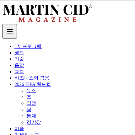
TV 프로그램
영화
기술
음악
과학
비즈니스와 금융
2026 FIFA 월드컵
뉴스
조
일정
팀
통계
경기장
미술
자세히 보기