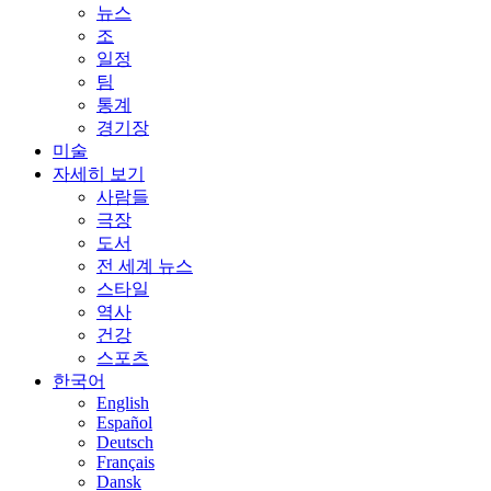
뉴스
조
일정
팀
통계
경기장
미술
자세히 보기
사람들
극장
도서
전 세계 뉴스
스타일
역사
건강
스포츠
한국어
English
Español
Deutsch
Français
Dansk