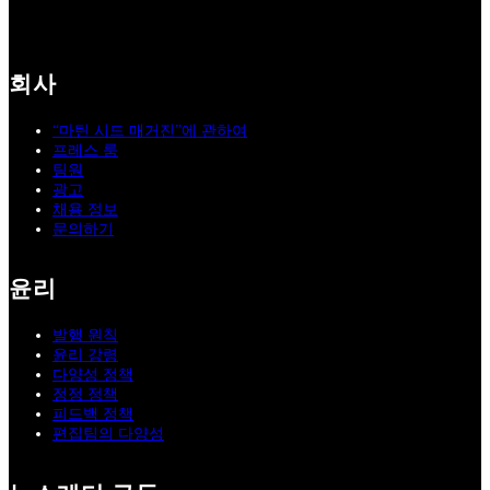
회사
“마틴 시드 매거진”에 관하여
프레스 룸
팀원
광고
채용 정보
문의하기
윤리
발행 원칙
윤리 강령
다양성 정책
정정 정책
피드백 정책
편집팀의 다양성