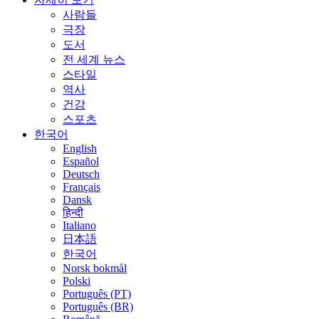
사람들
극장
도서
전 세계 뉴스
스타일
역사
건강
스포츠
한국어
English
Español
Deutsch
Français
Dansk
हिन्दी
Italiano
日本語
한국어
Norsk bokmål
Polski
Português (PT)
Português (BR)