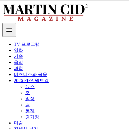
TV 프로그램
영화
기술
음악
과학
비즈니스와 금융
2026 FIFA 월드컵
뉴스
조
일정
팀
통계
경기장
미술
자세히 보기