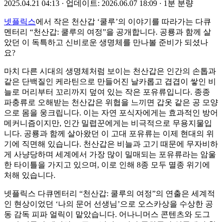
2025.04.21 04:13
·
업데이트: 2026.06.07 18:09
·
1분 분량
넷플릭스
에서 작은 천산갑 ‘쿨루’의 이야기를 따라가는 다큐
멘터리 “천산갑: 쿨루의 여정”을 공개합니다. 공룡과 함께 살
았던 이 독특하고 신비로운 생명체를 만나볼 준비가 되셨나
요?
마치 다른 시대의 생명체처럼 보이는 천산갑은 인간의 손톱과
같은 단백질인 케라틴으로 만들어진 날카롭고 겹겹이 쌓인 비
늘로 머리부터 꼬리까지 덮여 있는 작은 포유류입니다. 종종
파충류로 오해받는 천산갑은 위협을 느끼면 갑옷 같은 공 모양
으로 몸을 웅크립니다. 이는 자연 포식자에게는 효과적인 방어
메커니즘이지만, 인간 밀렵꾼에게는 비극적으로 무용지물입
니다. 공룡과 함께 살아왔던 이 고대 포유류는 이제 현대의 위
기에 직면해 있습니다. 천산갑은 비늘과 고기 때문에 무자비하
게 사냥당하며 세계에서 가장 많이 밀매되는 포유류라는 암울
한 타이틀을 가지고 있으며, 이로 인해 8종 모두 멸종 위기에
처해 있습니다.
넷플릭스 다큐멘터리 “천산갑: 쿨루의 여정”의 연출은 세계적
인 현상이었던 ‘나의 문어 선생님’으로 오스카상을 수상한 공
동 감독 피파 얼릭이 맡았습니다. 어나니머스 콘텐츠와 도그