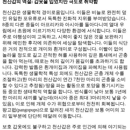
천산갑의 역설: 갑옷을 입었지만 극도로 취약함
천산갑은 생물학적 경이로움입니다. 이들은 비늘로 완전히 덮
인 유일한 포유류로서 독특한 진화적 지위를 부여받았습니다.
8종의 다른 종들이 아프리카와 아시아를 돌아다니며 열대 우
림에서 초원에 이르기까지 다양한 환경에 서식합니다. 이들은
주로 야행성이며 고독하고, 시력이 좋지 않은 것을 보완하기
위해 예민한 후각에 의존하여 세상을 탐색합니다. 이들의 식단
은 거의 전적으로 개미와 흰개미로 구성됩니다. 이빨이 없어
놀라울 정도로 길고 끈적한 혀를 사용하여 깊은 틈새에서 곤충
을 핥아 먹는데, 때로는 혀의 길이가 몸길이를 초과하기도 합
니다. 강력한 발톱은 흰개미집과 개미집을 파헤치는 데 사용됩
니다. 독특한 생물학적 특성 외에도 천산갑은 곤충 개체 수를
조절하고(한 마리의 천산갑이 연간 7천만 마리의 곤충을 소비
할 수 있다고 추정됨) 땅을 파는 활동으로 토양을 통기시키는
등 중요한 생태학적 역할을 합니다. 번식률이 낮아 보통 1년에
한 마리의 새끼를 낳는데(아시아 종은 최대 3마리까지 낳을 수
있음), 이로 인해 개체 수가 위협으로부터 천천히 회복됩니다.
팡고펍(pangopups)으로 알려진 새끼 천산갑은 보통 어미의 꼬
리 밑부분에 단단히 매달려 이동합니다.
보호 갑옷에도 불구하고 천산갑은 주로 인간에 의해 야기되는