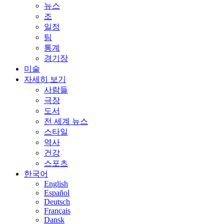
뉴스
조
일정
팀
통계
경기장
미술
자세히 보기
사람들
극장
도서
전 세계 뉴스
스타일
역사
건강
스포츠
한국어
English
Español
Deutsch
Français
Dansk