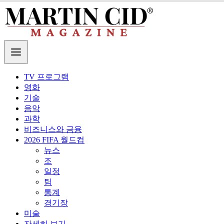
TV 프로그램
영화
기술
음악
과학
비즈니스와 금융
2026 FIFA 월드컵
뉴스
조
일정
팀
통계
경기장
미술
자세히 보기