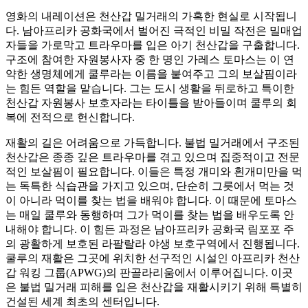
영화의 내레이션은 천산갑 밀거래의 가혹한 현실로 시작됩니
다. 남아프리카 공화국에서 벌어진 극적인 비밀 작전은 밀매업
자들을 가로막고 트라우마를 입은 아기 천산갑을 구출합니다.
구조에 참여한 자원봉사자 중 한 명인 가레스 토마스는 이 연
약한 생명체에게 쿨루라는 이름을 붙여주고 그의 보살핌이라
는 힘든 역할을 맡습니다. 그는 도시 생활을 뒤로하고 특이한
천산갑 자원봉사 보호자라는 타이틀을 받아들이며 쿨루의 회
복에 전적으로 헌신합니다.
재활의 길은 어려움으로 가득합니다. 불법 밀거래에서 구조된
천산갑은 종종 깊은 트라우마를 겪고 있으며 집중적이고 전문
적인 보살핌이 필요합니다. 이들은 특정 개미와 흰개미만을 먹
는 독특한 식습관을 가지고 있으며, 단순히 그릇에서 먹는 것
이 아니라 먹이를 찾는 법을 배워야 합니다. 이 때문에 토마스
는 매일 쿨루와 동행하며 그가 먹이를 찾는 법을 배우도록 안
내해야 합니다. 이 힘든 과정은 남아프리카 공화국 림포포 주
의 광활하게 보호된 라팔랄라 야생 보호구역에서 진행됩니다.
쿨루의 재활은 그곳에 위치한 선구적인 시설인 아프리카 천산
갑 워킹 그룹(APWG)의 판골라리움에서 이루어집니다. 이곳
은 불법 밀거래 피해를 입은 천산갑을 재활시키기 위해 특별히
건설된 세계 최초의 센터입니다.