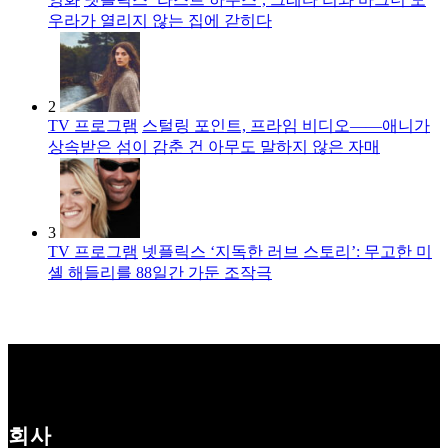
우라가 열리지 않는 집에 갇히다
2
TV 프로그램
스털링 포인트, 프라임 비디오――애니가
상속받은 섬이 감춘 건 아무도 말하지 않은 자매
3
TV 프로그램
넷플릭스 ‘지독한 러브 스토리’: 무고한 미
셸 해들리를 88일간 가둔 조작극
회사