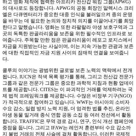
하고 영화 제작에 협력한 아프리카 천산갑 워킹 그룹(APWG)
의 대사로도 등장합니다. APWG의 공동 회장인 알렉시스 크리
엘은 다큐멘터리가 중요한 대중 인식을 불러일으켜 종의 운명
을 바꾸는 데 필요한 논의와 정치적 의지를 이끌어내기를 희망
한다고 말했습니다. 영화는 또한 라팔랄라 야생 보호구역과 그
곳의 독특한 판골라리움을 보존을 위한 필수적인 인프라로 보
여줍니다. 주목할 만한 점은 판골라리움이 레포고 로지스에서
자금을 지원받는다는 사실이며, 이는 지속 가능한 관광과 보존
에 대한 직접적인 자금 지원 사이의 잠재적 연결을 보여줍니
다.
쿨루의 이야기는 광범위한 글로벌 보존 노력의 맥락에서 전개
됩니다. IUCN은 적색 목록 평가를 통해, 그리고 천산갑 전문가
그룹과 같은 전문가 그룹은 중요한 과학적 지침과 현황 업데이
트를 제공합니다. CITES는 이 파괴적인 거래를 억제하려는 국
제 법적 프레임워크를 제공합니다. 수많은 비정부 기구(NGO)
가 적극적으로 참여하고 있습니다. WWF는 아시아의 소비자
수요 감소, 밀렵 방지 노력 지원, 더 엄격한 법률 추진, 온라인
야생 동물 밀거래 종식 연합 공동 소집 등 여러 전선에서 활동
합니다. TRAFFIC은 무역 경로 감시, 연구, 인식 개선 캠페인에
중점을 둡니다. 그리고 IFAW는 레인저 훈련부터 수요 감소까
지 불법 거래의 전체 사슬에 걸쳐 활동합니다. 이러한 국제적