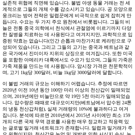
실존적 위협에 직면해 있습니다. 불법 야생 동물 거래는 전 세
계적으로 그들의 개체 수를 감소시키고 있습니다. 공 모양으로
웅크리는 방어 전략은 밀렵꾼에게 비극적으로 쉽게 잡히게 만
듭니다. 수요는 두 가지 주요 원천에서 비롯됩니다. 그들의 비
늘은 전통 중국 의학에서 천식에서 관절염에 이르기까지 다양
한 질병을 치료하는 데 사용된다고 여겨지지만, 과학적으로 입
증된 약효는 없습니다(인간 손톱과 마찬가지로 케라틴으로 구
성되어 있습니다). 그리고 그들의 고기는 중국과 베트남과 같
은 국가에서 진미이자 지위의 상징으로 여겨집니다. 또한 미국
을 포함한 아메리카 대륙에서도 수요가 있으며, 그들의 가죽은
가죽 제품을 만드는 데 사용됩니다. 암시장 가격은 천문학적이
며, 고기 1kg당 300달러, 비늘 1kg당 3000달러에 달합니다.
이 불법 거래의 규모는 이해하기 어렵습니다. 추정에 따르면
2020년 이전 10년 동안 100만 마리 이상의 천산갑이 밀매되었
으며, 2019년에만 비늘만으로 약 19만 5천 마리가 밀매되었습
니다. 압수량은 때때로 대규모이지만(베트남에서 압수된 24톤
의 냉동 천산갑처럼), 실제 거래량의 10%에 불과하다고 여겨
집니다. 분석에 따르면 2010년에서 2015년 사이에만 최소 159
개의 다른 국제 무역 경로를 사용한 매우 정교하고 적응력 있
는 글로벌 밀거래 네트워크가 존재합니다. 밀렵과 밀거래가 주
요 위협이지만, 천산갑은 농업 및 개발로 인한 서식지 손실, 농