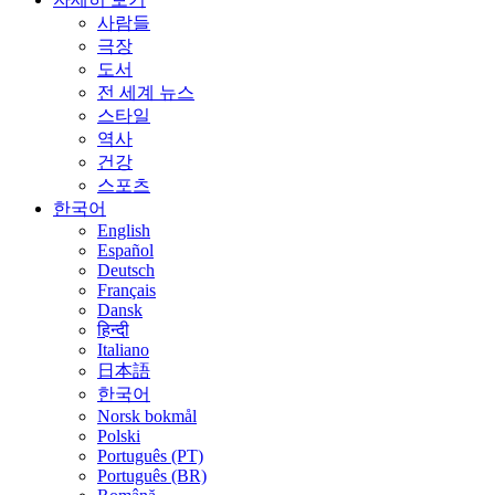
사람들
극장
도서
전 세계 뉴스
스타일
역사
건강
스포츠
한국어
English
Español
Deutsch
Français
Dansk
हिन्दी
Italiano
日本語
한국어
Norsk bokmål
Polski
Português (PT)
Português (BR)