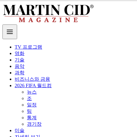
TV 프로그램
영화
기술
음악
과학
비즈니스와 금융
2026 FIFA 월드컵
뉴스
조
일정
팀
통계
경기장
미술
자세히 보기