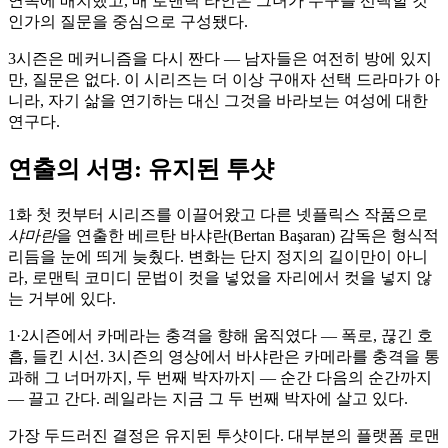
연속에 배치했고, 매 로맨틱 라인은 그녀가 누구를 선택할 것
인가의 질문을 중심으로 구성됐다.
3시즌은 메커니즘을 다시 짠다 — 남자들은 여전히 방에 있지
만, 질문은 없다. 이 시리즈는 더 이상 구애자 선택 드라마가 아
니라, 자기 삶을 연기하는 대신 그것을 바라보는 여성에 대한
연구다.
연출의 서명: 유지된 투샷
1화 첫 컷부터 시리즈를 이끌어왔고 다른 넷플릭스 작품으로
샤마란
을 연출한 베르탄 바샤란(Bertan Başaran) 감독은 형식적
리듬을 눈에 띄게 늦췄다. 변화는 단지 정지의 길이만이 아니
라, 로맨틱 코미디 문법이 컷을 넣었을 자리에서 컷을 넣지 않
는 거부에 있다.
1·2시즌에서 카메라는 충격을 향해 움직였다 — 폭로, 끊긴 호
흡, 들킨 시선. 3시즌의 영상에서 바샤란은 카메라를 충격을 통
과해 그 너머까지, 두 번째 박자까지 — 순간 다음의 순간까지
— 끌고 간다. 레일라는 지금 그 두 번째 박자에 살고 있다.
가장 두드러진 결정은 유지된 투샷이다. 대부분의 플랫폼 로맨