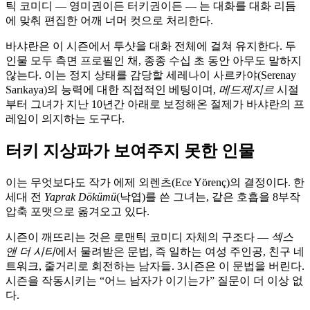
틱 코미디 — 영미권이든 터키권이든 — 는 대화를 대화 리듬
에 맞춰 편집한 어깨 너머 컷으로 처리한다.
바샤란은 이 시즌에서 투샷을 대화 전체에 걸쳐 유지한다. 두
인물 모두 측면 프로필인 채, 종종 수십 초 동안 아무도 말하지
않는다. 이는 정지 상태를 감당할 세레나이 사르카야(Serenay
Sarıkaya)의 능력에 대한 직접적인 베팅이며,
메드제지르
시절
부터 그녀가 지난 10년간 아래로 보정해온 절제가 바샤란의 프
레임이 의지하는 도구다.
터키 지상파가 보여주지 못한 인물
이는 무엇보다도 작가 에제 외렌츠(Ece Yörenç)의 결정이다. 한
세대 전
Yaprak Dökümü
(낙엽)를 쓴 그녀는, 같은 호흡을 8부작
압축 포맷으로 옮겨오고 있다.
시즌이 깨뜨리는 것은 로맨틱 코미디 자체의 구조다 —
섹스
앤 더 시티
에서 물려받은 문법, 즉 일하는 여성 주인공, 친구 네
트워크, 줄거리로 회전하는 남자들. 3시즌은 이 문법을 버린다.
시즌을 작동시키는 “어느 남자가 이기는가” 질문이 더 이상 없
다.