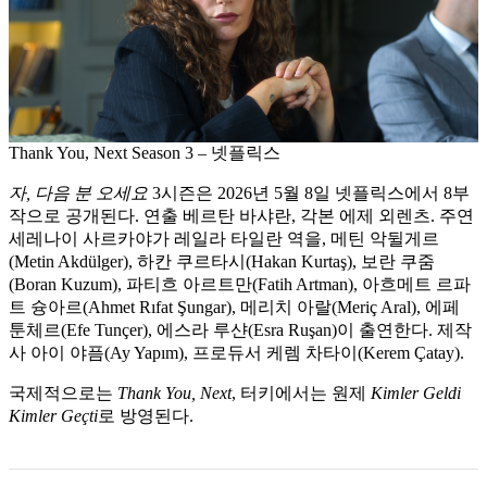
Thank You, Next Season 3 – 넷플릭스
자, 다음 분 오세요
3시즌은 2026년 5월 8일 넷플릭스에서 8부
작으로 공개된다. 연출 베르탄 바샤란, 각본 에제 외렌츠. 주연
세레나이 사르카야가 레일라 타일란 역을, 메틴 악뒬게르
(Metin Akdülger), 하칸 쿠르타시(Hakan Kurtaş), 보란 쿠줌
(Boran Kuzum), 파티흐 아르트만(Fatih Artman), 아흐메트 르파
트 슝아르(Ahmet Rıfat Şungar), 메리치 아랄(Meriç Aral), 에페
툰체르(Efe Tunçer), 에스라 루샨(Esra Ruşan)이 출연한다. 제작
사 아이 야픔(Ay Yapım), 프로듀서 케렘 차타이(Kerem Çatay).
국제적으로는
Thank You, Next
, 터키에서는 원제
Kimler Geldi
Kimler Geçti
로 방영된다.