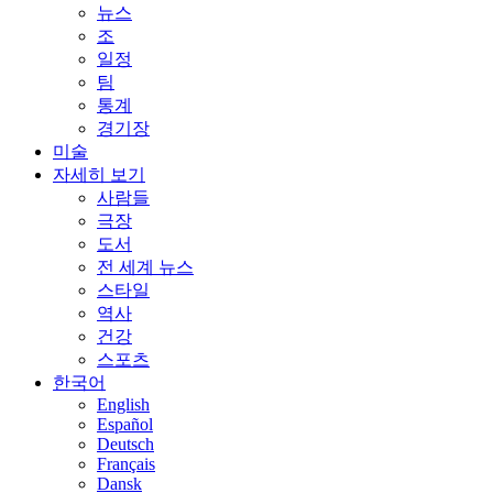
뉴스
조
일정
팀
통계
경기장
미술
자세히 보기
사람들
극장
도서
전 세계 뉴스
스타일
역사
건강
스포츠
한국어
English
Español
Deutsch
Français
Dansk