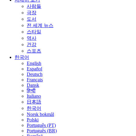
사람들
극장
도서
전 세계 뉴스
스타일
역사
건강
스포츠
한국어
English
Español
Deutsch
Français
Dansk
हिन्दी
Italiano
日本語
한국어
Norsk bokmål
Polski
Português (PT)
Português (BR)