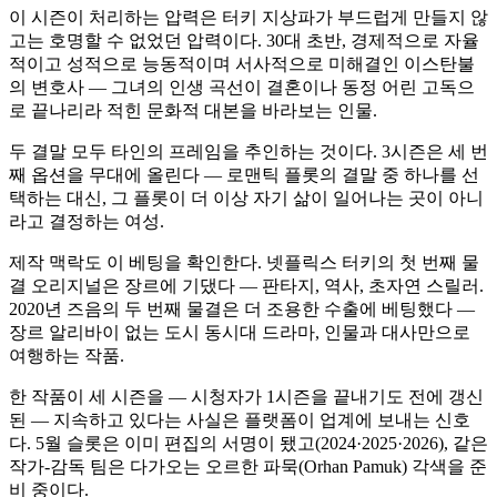
이 시즌이 처리하는 압력은 터키 지상파가 부드럽게 만들지 않
고는 호명할 수 없었던 압력이다. 30대 초반, 경제적으로 자율
적이고 성적으로 능동적이며 서사적으로 미해결인 이스탄불
의 변호사 — 그녀의 인생 곡선이 결혼이나 동정 어린 고독으
로 끝나리라 적힌 문화적 대본을 바라보는 인물.
두 결말 모두 타인의 프레임을 추인하는 것이다. 3시즌은 세 번
째 옵션을 무대에 올린다 — 로맨틱 플롯의 결말 중 하나를 선
택하는 대신, 그 플롯이 더 이상 자기 삶이 일어나는 곳이 아니
라고 결정하는 여성.
제작 맥락도 이 베팅을 확인한다. 넷플릭스 터키의 첫 번째 물
결 오리지널은 장르에 기댔다 — 판타지, 역사, 초자연 스릴러.
2020년 즈음의 두 번째 물결은 더 조용한 수출에 베팅했다 —
장르 알리바이 없는 도시 동시대 드라마, 인물과 대사만으로
여행하는 작품.
한 작품이 세 시즌을 — 시청자가 1시즌을 끝내기도 전에 갱신
된 — 지속하고 있다는 사실은 플랫폼이 업계에 보내는 신호
다. 5월 슬롯은 이미 편집의 서명이 됐고(2024·2025·2026), 같은
작가-감독 팀은 다가오는 오르한 파묵(Orhan Pamuk) 각색을 준
비 중이다.