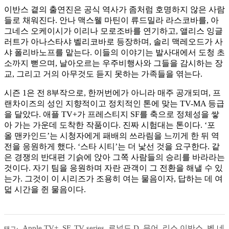
이반스 곁의 출연진은 공식 역사가 좀처럼 호명하지 않은 사람
들로 채워진다. 안나 맥스웰 마틴이 류드밀라 라스코바를, 아
그네스 오케이시가 이리나 모로조바를 연기하고, 앨리스 잉글
러트가 아나스타샤 벨리코바로 등장하며, 솔리 맥레오드가 사
샤 폴리바노프를 맡는다. 이들의 이야기는 발사대에서 도청 초
소까지 뻗으며, 날아오르는 우주비행사와 그들을 감시하는 장
교, 그리고 거의 아무것도 듣지 못하는 가족들을 엮는다.
시즌 1은 전 8부작으로, 한꺼번에가 아니라 매주 공개되며, 프
랜차이즈의 성인 지향적이고 정치적인 톤에 맞는 TV-MA 등급
을 달았다. 애플 TV+가 프레스티지 SF를 축으로 정체성을 쌓
아 가는 가운데 도착한 작품이다. 진짜 시험대는 톤이다. ‘포
올 맨카인드’는 시청자에게 패배의 쓰라림을 느끼게 한 뒤 역
전을 응원하게 했다. ‘스타 시티’는 더 낯선 것을 요구한다. 같
은 경쟁의 반대편 기슭에 앉아 그쪽 사람들의 승리를 바라라는
것이다. 자기 팀을 응원하며 자란 관객이 그 전환을 해낼 수 있
는가. 그것이 이 시리즈가 조용히 여는 물음이자, 답하는 데 여
덟 시간을 쥔 물음이다.
Apple TV+
,
SF
,
TV series
,
로널드 D. 무어
,
리스 이반스
,
벤 네
태그: