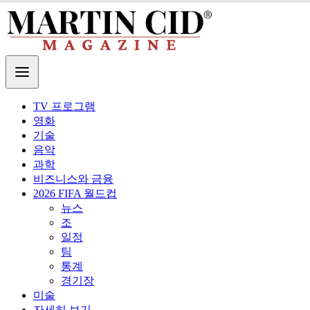
TV 프로그램
영화
기술
음악
과학
비즈니스와 금융
2026 FIFA 월드컵
뉴스
조
일정
팀
통계
경기장
미술
자세히 보기