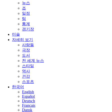
뉴스
조
일정
팀
통계
경기장
미술
자세히 보기
사람들
극장
도서
전 세계 뉴스
스타일
역사
건강
스포츠
한국어
English
Español
Deutsch
Français
Dansk