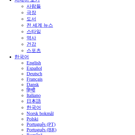
사람들
극장
도서
전 세계 뉴스
스타일
역사
건강
스포츠
한국어
English
Español
Deutsch
Français
Dansk
हिन्दी
Italiano
日本語
한국어
Norsk bokmål
Polski
Português (PT)
Português (BR)