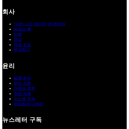
회사
“마틴 시드 매거진”에 관하여
프레스 룸
팀원
광고
채용 정보
문의하기
윤리
발행 원칙
윤리 강령
다양성 정책
정정 정책
피드백 정책
편집팀의 다양성
뉴스레터 구독