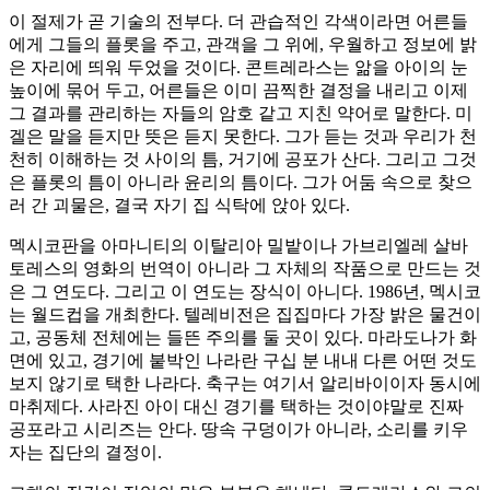
이 절제가 곧 기술의 전부다. 더 관습적인 각색이라면 어른들
에게 그들의 플롯을 주고, 관객을 그 위에, 우월하고 정보에 밝
은 자리에 띄워 두었을 것이다. 콘트레라스는 앎을 아이의 눈
높이에 묶어 두고, 어른들은 이미 끔찍한 결정을 내리고 이제
그 결과를 관리하는 자들의 암호 같고 지친 약어로 말한다. 미
겔은 말을 듣지만 뜻은 듣지 못한다. 그가 듣는 것과 우리가 천
천히 이해하는 것 사이의 틈, 거기에 공포가 산다. 그리고 그것
은 플롯의 틈이 아니라 윤리의 틈이다. 그가 어둠 속으로 찾으
러 간 괴물은, 결국 자기 집 식탁에 앉아 있다.
멕시코판을 아마니티의 이탈리아 밀밭이나 가브리엘레 살바
토레스의 영화의 번역이 아니라 그 자체의 작품으로 만드는 것
은 그 연도다. 그리고 이 연도는 장식이 아니다. 1986년, 멕시코
는 월드컵을 개최한다. 텔레비전은 집집마다 가장 밝은 물건이
고, 공동체 전체에는 들뜬 주의를 둘 곳이 있다. 마라도나가 화
면에 있고, 경기에 붙박인 나라란 구십 분 내내 다른 어떤 것도
보지 않기로 택한 나라다. 축구는 여기서 알리바이이자 동시에
마취제다. 사라진 아이 대신 경기를 택하는 것이야말로 진짜
공포라고 시리즈는 안다. 땅속 구덩이가 아니라, 소리를 키우
자는 집단의 결정이.