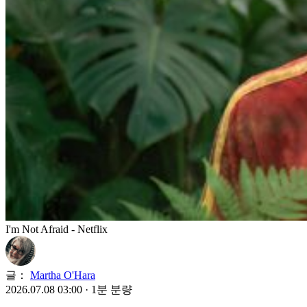
I'm Not Afraid - Netflix
글：
Martha O'Hara
2026.07.08 03:00
·
1분 분량