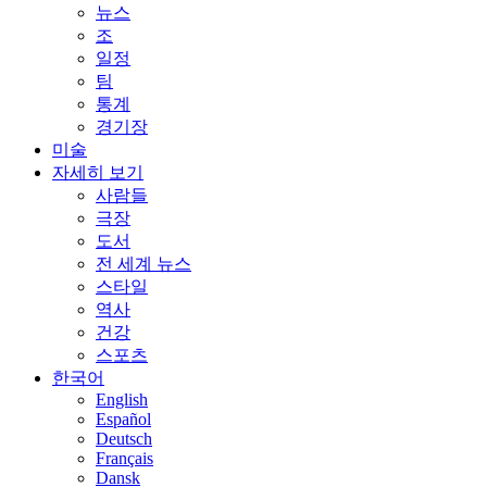
뉴스
조
일정
팀
통계
경기장
미술
자세히 보기
사람들
극장
도서
전 세계 뉴스
스타일
역사
건강
스포츠
한국어
English
Español
Deutsch
Français
Dansk