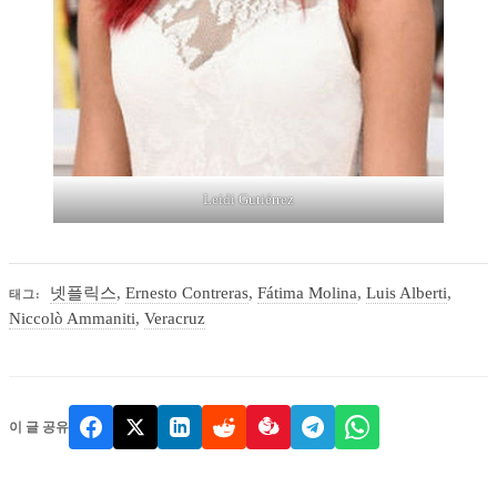
Leidi Gutiérrez
넷플릭스
,
Ernesto Contreras
,
Fátima Molina
,
Luis Alberti
,
태그:
Niccolò Ammaniti
,
Veracruz
이 글 공유