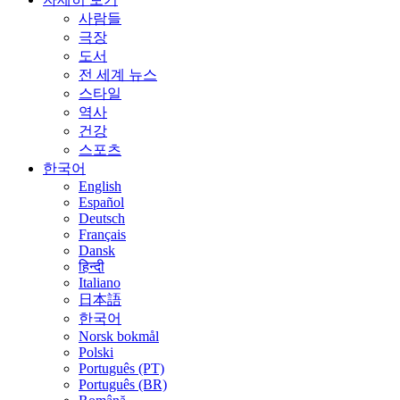
사람들
극장
도서
전 세계 뉴스
스타일
역사
건강
스포츠
한국어
English
Español
Deutsch
Français
Dansk
हिन्दी
Italiano
日本語
한국어
Norsk bokmål
Polski
Português (PT)
Português (BR)