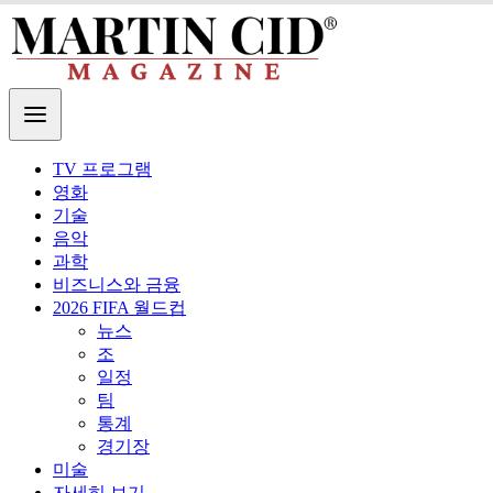
TV 프로그램
영화
기술
음악
과학
비즈니스와 금융
2026 FIFA 월드컵
뉴스
조
일정
팀
통계
경기장
미술
자세히 보기