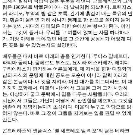
그해의 질감이 작업의 많은 부분을 해낸다. 콘트레라스와 그의
팀은 1986년을 박물관이 아니라 날씨처럼 되살린다. 트랜지스
터 라디오, 부엌의 병 같은 초록, 건기에 흙길이 내는 특유의 먼
지, 휘슬이 울리면 거리 하나가 통째로 한 집으로 쏟아져 들어
가는 방식. 시대의 디테일은 약한 손에서는 향수가 된다. 여기
서는 그것이 증거다. 우리를 그 여름에 앉히는 사물 하나하나
가, 가장 아래를 봐야 했던 바로 그 순간에 공동체가 어떻게 다
른 곳을 볼 수 있었는지도 설명한다.
배우들은 대사 바로 아래의 층을 연기한다. 루이스 알베르티,
파티마 몰리나, 움베르토 부스토, 요시라 에스카레가, 레이디
구티에레스가 연기하는 어른들에게, 제 자식을 향한 다정함과
남의 자식의 운명에 대한 공모는 모순이 아니라 압력 아래의
같은 본능이다. 내 것을 지켜라, 어떤 대가를 치르더라도, 이 대
가까지 포함해서. 미겔의 시선에서 그들은 그저 그가 사랑하
는, 이상하게 굴고 문턱에서 입을 다무는 사람들이다. 우리의
시선에서 그들은, 가난이 어떻게 제 잔인함을 제조하고 그것을
생존이라 개명하는지의 초상이다. 마을의 누구도 악당으로 읽
히지 않는다. 바로 그 점이 그들을 지켜보는 일을 견딜 수 없게
만든다.
콘트레라스와 넷플릭스 ‘엘 세크레토 델 리오’의 팀은 베라크