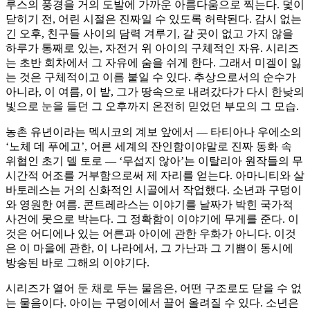
루스의 풍경을 거의 도발에 가까운 아름다움으로 찍는다. 덫이
닫히기 전, 어린 시절은 진짜일 수 있도록 허락된다. 감시 없는
긴 오후, 친구들 사이의 담력 겨루기, 갈 곳이 없고 가지 않을
하루가 통째로 있는, 자전거 위 아이의 구체적인 자유. 시리즈
는 초반 회차에서 그 자유에 숨을 쉬게 한다. 그래서 미겔이 잃
는 것은 구체적이고 이름 붙일 수 있다. 추상으로서의 순수가
아니라, 이 여름, 이 밭, 그가 땅속으로 내려갔다가 다시 한낮의
빛으로 눈을 들던 그 오후까지 온전히 믿었던 부모의 그 모습.
농촌 유년이라는 멕시코의 계보 앞에서 — 타티아나 우에소의
‘노체 데 푸에고’, 어른 세계의 잔인함이야말로 진짜 동화 속
위협인 초기 델 토로 — ‘무섭지 않아’는 이탈리아 원작들의 무
시간적 어조를 거부함으로써 제 자리를 얻는다. 아마니티와 살
바토레스는 거의 신화적인 시골에서 작업했다. 소년과 구덩이
와 영원한 여름. 콘트레라스는 이야기를 날짜가 박힌 국가적
사건에 못으로 박는다. 그 정확함이 이야기에 무게를 준다. 이
것은 어디에나 있는 어른과 아이에 관한 우화가 아니다. 이것
은 이 마을에 관한, 이 나라에서, 그 가난과 그 기쁨이 동시에
방송된 바로 그해의 이야기다.
시리즈가 열어 둔 채로 두는 물음은, 어떤 구조로도 닫을 수 없
는 물음이다. 아이는 구덩이에서 끌어 올려질 수 있다. 소년은