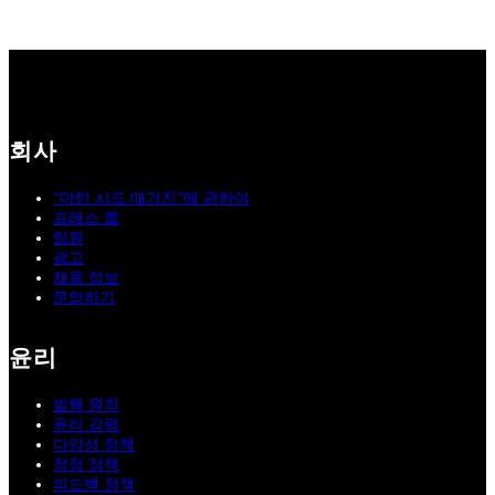
회사
“마틴 시드 매거진”에 관하여
프레스 룸
팀원
광고
채용 정보
문의하기
윤리
발행 원칙
윤리 강령
다양성 정책
정정 정책
피드백 정책