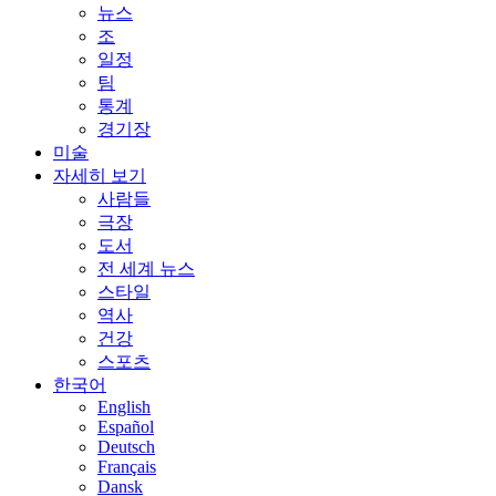
뉴스
조
일정
팀
통계
경기장
미술
자세히 보기
사람들
극장
도서
전 세계 뉴스
스타일
역사
건강
스포츠
한국어
English
Español
Deutsch
Français
Dansk