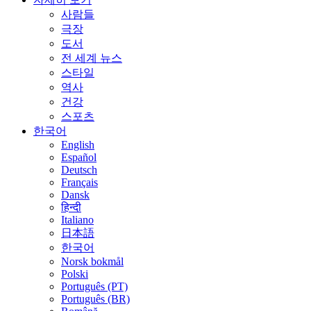
사람들
극장
도서
전 세계 뉴스
스타일
역사
건강
스포츠
한국어
English
Español
Deutsch
Français
Dansk
हिन्दी
Italiano
日本語
한국어
Norsk bokmål
Polski
Português (PT)
Português (BR)