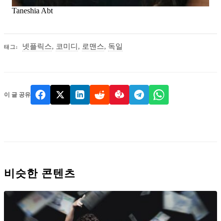
Taneshia Abt
넷플릭스
,
코미디
,
로맨스
,
독일
태그:
이 글 공유
비슷한 콘텐츠