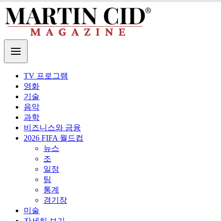
TV 프로그램
영화
기술
음악
과학
비즈니스와 금융
2026 FIFA 월드컵
뉴스
조
일정
팀
통계
경기장
미술
자세히 보기