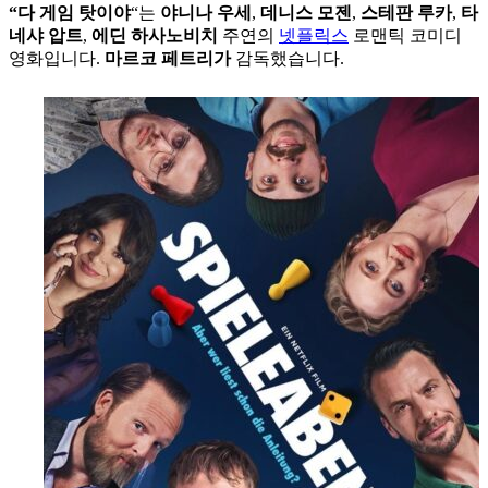
“다 게임 탓이야
“는
야니나 우세
,
데니스 모젠
,
스테판 루카
,
타
네샤 압트
,
에딘 하사노비치
주연의
넷플릭스
로맨틱 코미디
영화입니다.
마르코 페트리가
감독했습니다.