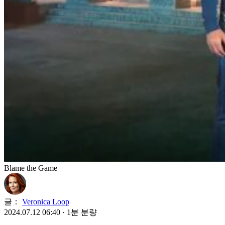
Blame the Game
글：
Veronica Loop
2024.07.12 06:40
·
1분 분량