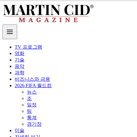
TV 프로그램
영화
기술
음악
과학
비즈니스와 금융
2026 FIFA 월드컵
뉴스
조
일정
팀
통계
경기장
미술
자세히 보기