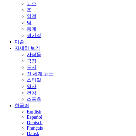
뉴스
조
일정
팀
통계
경기장
미술
자세히 보기
사람들
극장
도서
전 세계 뉴스
스타일
역사
건강
스포츠
한국어
English
Español
Deutsch
Français
Dansk