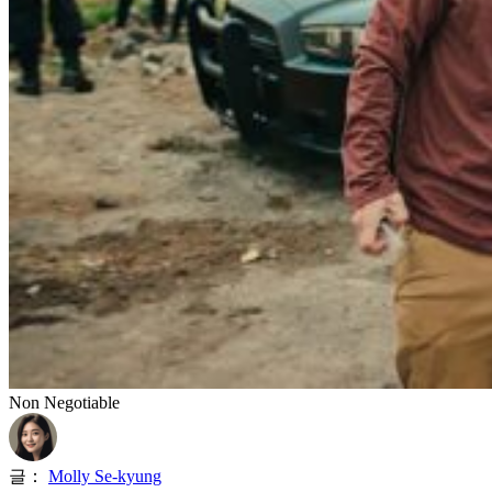
Non Negotiable
글：
Molly Se-kyung