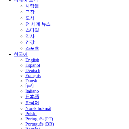
사람들
극장
도서
전 세계 뉴스
스타일
역사
건강
스포츠
한국어
English
Español
Deutsch
Français
Dansk
हिन्दी
Italiano
日本語
한국어
Norsk bokmål
Polski
Português (PT)
Português (BR)