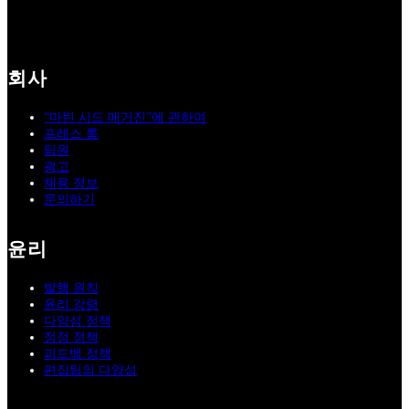
회사
“마틴 시드 매거진”에 관하여
프레스 룸
팀원
광고
채용 정보
문의하기
윤리
발행 원칙
윤리 강령
다양성 정책
정정 정책
피드백 정책
편집팀의 다양성