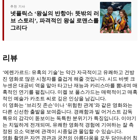
추천 기사
넷플릭스 ‘왕실의 반항아: 뜻밖의 러
브 스토리’, 파격적인 왕실 로맨스를
그리다
리뷰
‘에렌가르드: 유혹의 기술’는 약간 자극적이고 유쾌하고 건방
진 영화로 많은 시청자를 즐겁게 해줄 것입니다. 시드 바벳 크
누센은 대공비 역을 맡아 타고난 재능과 카리스마를 뽐내며 매
혹적인 연기를 펼칩니다. 미켈 보 폴스가드는 매력적이고 매혹
적인 예술가 카조트 씨로 깊은 인상을 남깁니다.
이 영화는 ‘브리짓 존슨’이나 ‘위험한 관계’와 같은 영화와는
다른 신선한 출발을 보여줍니다. 경쾌함과 빌 어거스트 감독
특유의 감각이 돋보이는 독특한 분위기가 특징입니다. 이야기
는 치밀하게 전개되며, 유쾌한 영화적 경험에 기여하는 잘 측
정된 요소 덕분에 관객이 시종일관 몰입할 수 있습니다.
영화 촬영은 자연 경관과 궁전의 아름다움을 모두 담아내어 칭