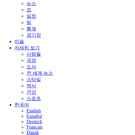
뉴스
조
일정
팀
통계
경기장
미술
자세히 보기
사람들
극장
도서
전 세계 뉴스
스타일
역사
건강
스포츠
한국어
English
Español
Deutsch
Français
Dansk