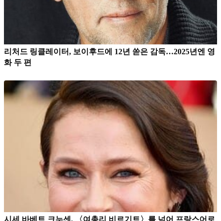
리처드 링클레이터, 보이후드에 12년 쏟은 감독…2025년엔 영
화 두 편
시세 바베트 크누센, 〈여총리 비르기트〉를 넘어 프랑스어로