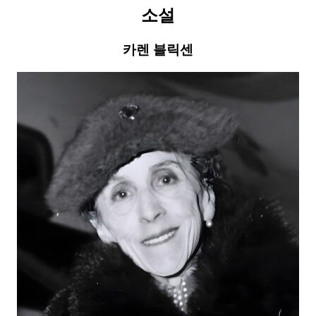
소설
카렌 블릭센