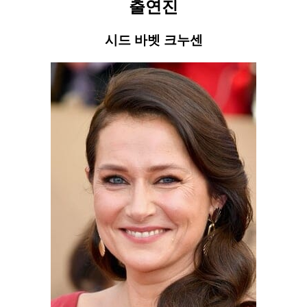
출연진
시드 바벳 크누센