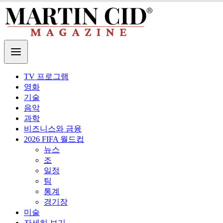
TV 프로그램
영화
기술
음악
과학
비즈니스와 금융
2026 FIFA 월드컵
뉴스
조
일정
팀
통계
경기장
미술
자세히 보기