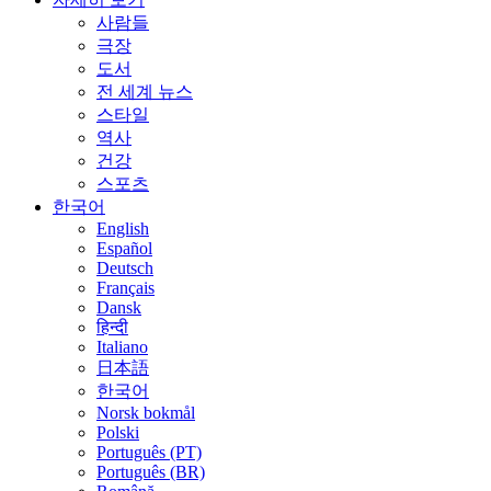
사람들
극장
도서
전 세계 뉴스
스타일
역사
건강
스포츠
한국어
English
Español
Deutsch
Français
Dansk
हिन्दी
Italiano
日本語
한국어
Norsk bokmål
Polski
Português (PT)
Português (BR)