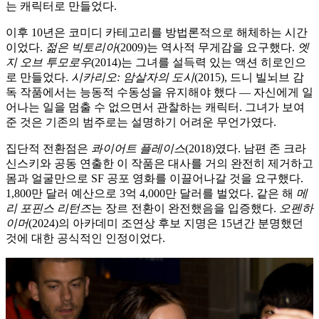
는 캐릭터로 만들었다.
이후 10년은 코미디 카테고리를 방법론적으로 해체하는 시간
이었다.
젊은 빅토리아
(2009)는 역사적 무게감을 요구했다.
엣
지 오브 투모로우
(2014)는 그녀를 설득력 있는 액션 히로인으
로 만들었다.
시카리오: 암살자의 도시
(2015), 드니 빌뇌브 감
독 작품에서는 능동적 수동성을 유지해야 했다 — 자신에게 일
어나는 일을 멈출 수 없으면서 관찰하는 캐릭터. 그녀가 보여
준 것은 기존의 범주로는 설명하기 어려운 무언가였다.
집단적 전환점은
콰이어트 플레이스
(2018)였다. 남편 존 크라
신스키와 공동 연출한 이 작품은 대사를 거의 완전히 제거하고
몸과 얼굴만으로 SF 공포 영화를 이끌어나갈 것을 요구했다.
1,800만 달러 예산으로 3억 4,000만 달러를 벌었다. 같은 해
메
리 포핀스 리턴즈
는 장르 전환이 완전했음을 입증했다.
오펜하
이머
(2024)의 아카데미 조연상 후보 지명은 15년간 분명했던
것에 대한 공식적인 인정이었다.