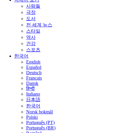
사람들
극장
도서
전 세계 뉴스
스타일
역사
건강
스포츠
한국어
English
Español
Deutsch
Français
Dansk
हिन्दी
Italiano
日本語
한국어
Norsk bokmål
Polski
Português (PT)
Português (BR)