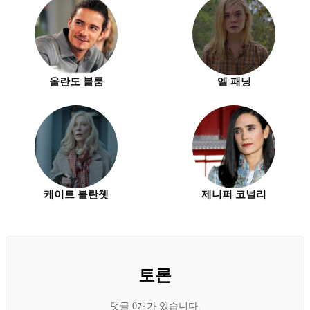
올란도 블룸
엘 패닝
케이트 블란쳇
제니퍼 코널리
토론
댓글 0개가 있습니다.