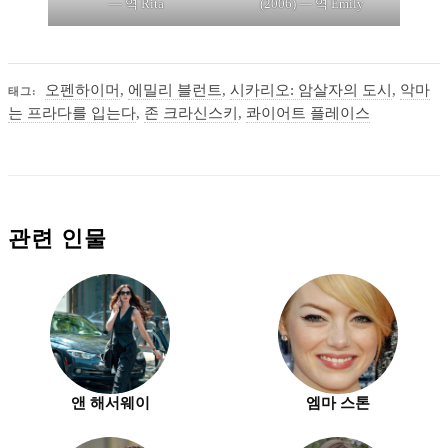
— 역 Rita
(2006) — 역 Emily
오펜하이머
,
에밀리 블런트
,
시카리오: 암살자의 도시
,
악마
태그:
는 프라다를 입는다
,
존 크라신스키
,
콰이어트 플레이스
관련 인물
앤 해서웨이
엠마 스톤