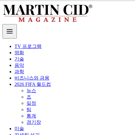
TV 프로그램
영화
기술
음악
과학
비즈니스와 금융
2026 FIFA 월드컵
뉴스
조
일정
팀
통계
경기장
미술
자세히 보기