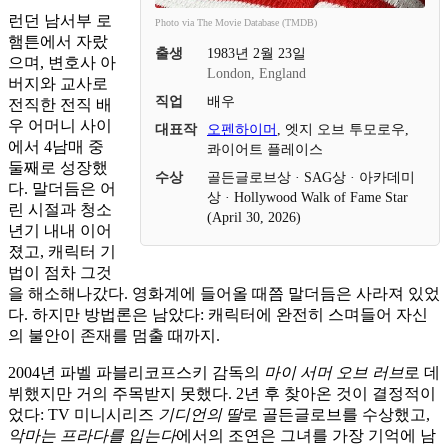
런던 남서부 로
Photo via The Movie Database (TMDB)
햄튼에서 자랐
출생
1983년 2월 23일
으며, 변호사 아
London, England
버지와 교사로
직업
배우
전직한 전직 배
우 어머니 사이
대표작
오펜하이머
, 엣지 오브 투모로우,
에서 4남매 중
콰이어트 플레이스
둘째로 성장했
수상
골든글로브상 · SAG상 · 아카데미
다. 말더듬은 어
상 · Hollywood Walk of Fame Star
린 시절과 청소
(April 30, 2026)
년기 내내 이어
졌고, 캐릭터 기
법이 점차 그것
을 해소해나갔다. 영화계에 들어올 때쯤 말더듬은 사라져 있었
다. 하지만 방법론은 남았다: 캐릭터에 완전히 스며들어 자신
의 불안이 존재를 멈출 때까지.
2004년 파벨 파블리코프스키 감독의
마이 서머 오브 러브
로 데
뷔했지만 거의 주목받지 못했다. 2년 후 찾아온 것이 결정적이
었다: TV 미니시리즈
기디언의 딸
로 골든글로브를 수상했고,
악마는 프라다를 입는다
에서의 조연은 그녀를 가장 기억에 남