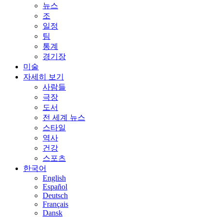
뉴스
조
일정
팀
통계
경기장
미술
자세히 보기
사람들
극장
도서
전 세계 뉴스
스타일
역사
건강
스포츠
한국어
English
Español
Deutsch
Français
Dansk