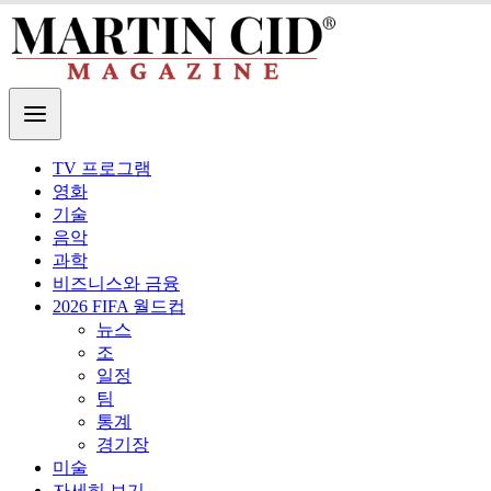
TV 프로그램
영화
기술
음악
과학
비즈니스와 금융
2026 FIFA 월드컵
뉴스
조
일정
팀
통계
경기장
미술
자세히 보기