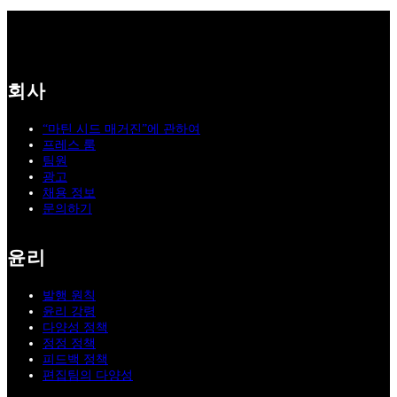
회사
“마틴 시드 매거진”에 관하여
프레스 룸
팀원
광고
채용 정보
문의하기
윤리
발행 원칙
윤리 강령
다양성 정책
정정 정책
피드백 정책
편집팀의 다양성