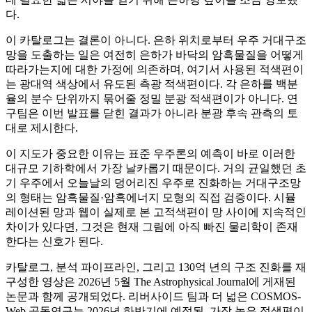
다.
이 카탈로그는 결론이 아니다. 은하 위치로부터 우주 거대구조
망을 도출하는 일은 여전히 은하가 바닥의 암흑물질을 어떻게
따라가는지에 대한 가정에 의존하며, 여기서 사용된 적색편이
는 광대역 색상에서 유도된 측광 적색편이다. 각 은하를 백분
율의 분수 단위까지 묶어줄 정밀 분광 적색편이가 아니다. 연
구팀은 이번 발표를 닫힌 결과가 아니라 분광 후속 관측의 토
대로 제시한다.
이 지도가 중요한 이유는 표준 우주론의 예측이 바로 이러한
대규모 기하학에서 가장 날카롭기 때문이다. 거의 균일했던 초
기 우주에서 오늘날의 덩어리진 우주로 진화하는 거대구조망
의 형태는 암흑물질·암흑에너지 모형의 직접 검증이다. 시뮬
레이션된 망과 웹이 실제로 본 고적색편이 망 사이에 지속적인
차이가 있다면, 그것은 현재 그림에 아직 빠진 물리학이 존재
한다는 신호가 된다.
카탈로그, 분석 파이프라인, 그리고 130억 년의 구조 진화를 재
구성한 영상은 2026년 5월 The Astrophysical Journal에 게재된
논문과 함께 공개되었다. 리버사이드 팀과 더 넓은 COSMOS-
Web 공동연구는 2026년 하반기에 예정된, 가장 높은 적색편이