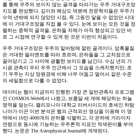
를 통해 우주의 보이지 않는 골격을 따라가는 우주 거대구조망
지도를 완성했다. 깊이와 해상도 덕분에 천문학자들은 우주가
수억 년밖에 되지 않았던 시점, 즉 그동안 닿을 수 없었던 시대
에 이 거대구조망을 직접 볼 수 있다. 눈에 보이는 모든 것을 정
렬하는 중력적 골격을, 은하들 자체가 아직 형성되고 있던 바
로 그 시점에 연구할 수 있게 된 것은 이번이 처음이다.
우주 거대구조망은 우주의 밑바탕에 깔린 골격이다. 암흑물질
은 거대한 필라멘트를 따라 흐르며, 은하들을 그 교차점으로
끌어당기고 그 사이에 광활한 보이드를 남긴다. 수십 년의 가
시광 관측이 우리 우주 인근에서 그 모습을 스케치했지만, 초
기 우주는 지상 망원경에 비해 너무 어둡고 멀어서 같은 수준
의 세밀함으로 다룰 수 없었다.
데이터는 웹이 지금까지 진행한 가장 큰 일반관측자 프로그램
인 COSMOS-Web에서 나왔고, 보름달 세 개에 해당하는 하늘
영역을 덮는다. 캘리포니아 대학교 리버사이드의 호세인 하탐
니아가 이끈 이번 분석은 웹의 근적외선 영상을 이용해 이 영
역에서 16만 4000개의 은하를 식별하고, 각 은하에 거리이자
연령으로 동시에 기능하는 우주론적 지표인 적색편이를 부여
했다. 논문은 The Astrophysical Journal에 게재된다.