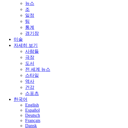
뉴스
조
일정
팀
통계
경기장
미술
자세히 보기
사람들
극장
도서
전 세계 뉴스
스타일
역사
건강
스포츠
한국어
English
Español
Deutsch
Français
Dansk