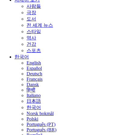
사람들
극장
도서
전 세계 뉴스
스타일
역사
건강
스포츠
한국어
English
Español
Deutsch
Français
Dansk
हिन्दी
Italiano
日本語
한국어
Norsk bokmål
Polski
Português (PT)
Português (BR)