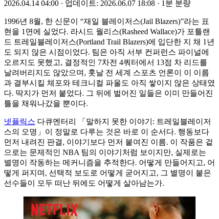
2026.04.14 04:00
·
업데이트: 2026.06.07 18:08
·
1분 분량
1996년 8월, 한 신문이 “재일 블레이저스(Jail Blazers)”라는 표
현을 1면에 실었다. 라시드 월리스(Rasheed Wallace)가 포틀랜
드 트레일블레이저스(Portland Trail Blazers)에 입단한 지 채 1년
도 되지 않은 시점이었다. 팀은 아직 서부 컨퍼런스 파이널에
오르지도 못했고, 결정적인 7차전 4쿼터에서 13점 차 리드를
날려버리지도 않았으며, 훗날 전 세계 스포츠 언론이 이 이름
과 결부시킬 체포와 테크니컬 파울도 아직 쌓이지 않은 상태였
다. 딱지가 먼저 붙었다. 그 뒤에 벌어진 일들은 이미 만들어진
틀을 채워나갔을 뿐이다.
넷플릭스
다큐멘터리 「말하지 못한 이야기: 트레일블레이저
스의 오명」이 정말로 다루는 것은 바로 이 순서다. 행동보다
먼저 내려진 판결, 이야기보다 먼저 붙여진 이름. 이 작품은 겉
으로는 문제적인 NBA 팀의 이야기처럼 보이지만, 실제로는
별명이 작동하는 메커니즘을 추적한다. 어떻게 만들어지고, 어
떻게 퍼지며, 선택적 보도로 어떻게 굳어지고, 그 별명이 붙은
선수들이 모두 떠난 뒤에도 어떻게 살아남는가.