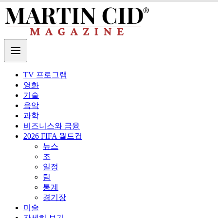
TV 프로그램
영화
기술
음악
과학
비즈니스와 금융
2026 FIFA 월드컵
뉴스
조
일정
팀
통계
경기장
미술
자세히 보기