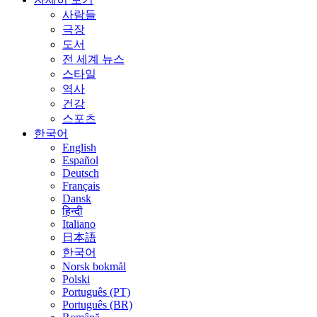
사람들
극장
도서
전 세계 뉴스
스타일
역사
건강
스포츠
한국어
English
Español
Deutsch
Français
Dansk
हिन्दी
Italiano
日本語
한국어
Norsk bokmål
Polski
Português (PT)
Português (BR)