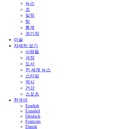
뉴스
조
일정
팀
통계
경기장
미술
자세히 보기
사람들
극장
도서
전 세계 뉴스
스타일
역사
건강
스포츠
한국어
English
Español
Deutsch
Français
Dansk