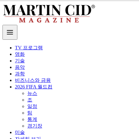
TV 프로그램
영화
기술
음악
과학
비즈니스와 금융
2026 FIFA 월드컵
뉴스
조
일정
팀
통계
경기장
미술
자세히 보기