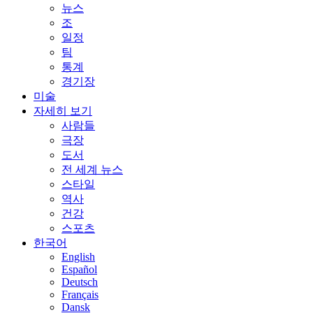
뉴스
조
일정
팀
통계
경기장
미술
자세히 보기
사람들
극장
도서
전 세계 뉴스
스타일
역사
건강
스포츠
한국어
English
Español
Deutsch
Français
Dansk