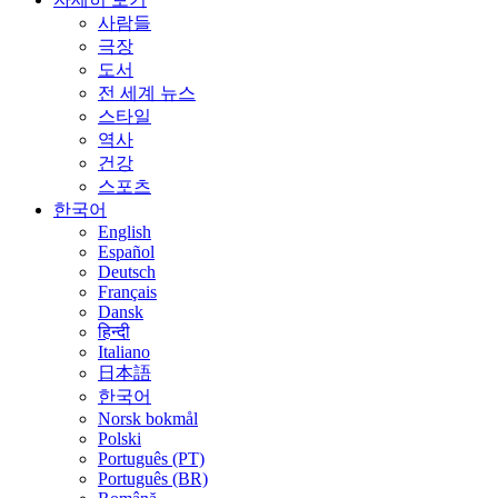
사람들
극장
도서
전 세계 뉴스
스타일
역사
건강
스포츠
한국어
English
Español
Deutsch
Français
Dansk
हिन्दी
Italiano
日本語
한국어
Norsk bokmål
Polski
Português (PT)
Português (BR)