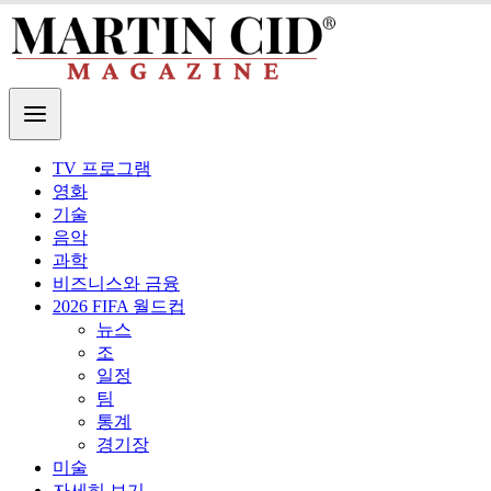
TV 프로그램
영화
기술
음악
과학
비즈니스와 금융
2026 FIFA 월드컵
뉴스
조
일정
팀
통계
경기장
미술
자세히 보기