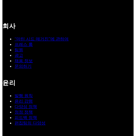
회사
“마틴 시드 매거진”에 관하여
프레스 룸
팀원
광고
채용 정보
문의하기
윤리
발행 원칙
윤리 강령
다양성 정책
정정 정책
피드백 정책
편집팀의 다양성