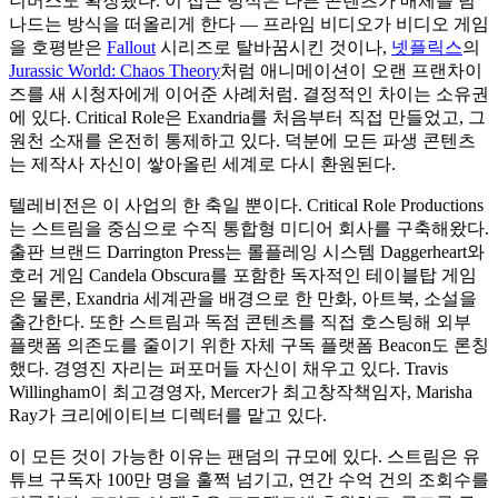
니버스도 확장됐다. 이 접근 방식은 다른 콘텐츠가 매체를 넘
나드는 방식을 떠올리게 한다 — 프라임 비디오가 비디오 게임
을 호평받은
Fallout
시리즈로 탈바꿈시킨 것이나,
넷플릭스
의
Jurassic World: Chaos Theory
처럼 애니메이션이 오랜 프랜차이
즈를 새 시청자에게 이어준 사례처럼. 결정적인 차이는 소유권
에 있다. Critical Role은 Exandria를 처음부터 직접 만들었고, 그
원천 소재를 온전히 통제하고 있다. 덕분에 모든 파생 콘텐츠
는 제작사 자신이 쌓아올린 세계로 다시 환원된다.
텔레비전은 이 사업의 한 축일 뿐이다. Critical Role Productions
는 스트림을 중심으로 수직 통합형 미디어 회사를 구축해왔다.
출판 브랜드 Darrington Press는 롤플레잉 시스템 Daggerheart와
호러 게임 Candela Obscura를 포함한 독자적인 테이블탑 게임
은 물론, Exandria 세계관을 배경으로 한 만화, 아트북, 소설을
출간한다. 또한 스트림과 독점 콘텐츠를 직접 호스팅해 외부
플랫폼 의존도를 줄이기 위한 자체 구독 플랫폼 Beacon도 론칭
했다. 경영진 자리는 퍼포머들 자신이 채우고 있다. Travis
Willingham이 최고경영자, Mercer가 최고창작책임자, Marisha
Ray가 크리에이티브 디렉터를 맡고 있다.
이 모든 것이 가능한 이유는 팬덤의 규모에 있다. 스트림은 유
튜브 구독자 100만 명을 훌쩍 넘기고, 연간 수억 건의 조회수를