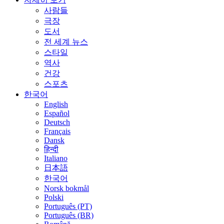
사람들
극장
도서
전 세계 뉴스
스타일
역사
건강
스포츠
한국어
English
Español
Deutsch
Français
Dansk
हिन्दी
Italiano
日本語
한국어
Norsk bokmål
Polski
Português (PT)
Português (BR)