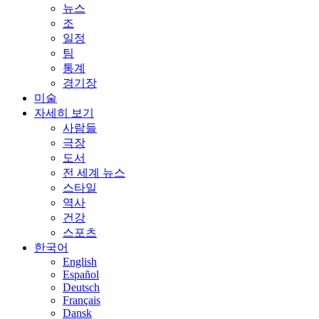
뉴스
조
일정
팀
통계
경기장
미술
자세히 보기
사람들
극장
도서
전 세계 뉴스
스타일
역사
건강
스포츠
한국어
English
Español
Deutsch
Français
Dansk