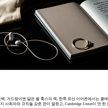
코백, 겨드랑이엔 닳은 벨 훅스의 책, 한쪽 유선 이어폰에서는 클
사회자와 규칙을 갖춘 판이 열렸고, Cambridge Union이 연