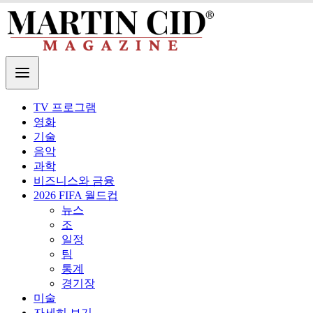
TV 프로그램
영화
기술
음악
과학
비즈니스와 금융
2026 FIFA 월드컵
뉴스
조
일정
팀
통계
경기장
미술
자세히 보기