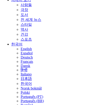
사람들
극장
도서
전 세계 뉴스
스타일
역사
건강
스포츠
한국어
English
Español
Deutsch
Français
Dansk
हिन्दी
Italiano
日本語
한국어
Norsk bokmål
Polski
Português (PT)
Português (BR)