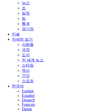
뉴스
조
일정
팀
통계
경기장
미술
자세히 보기
사람들
극장
도서
전 세계 뉴스
스타일
역사
건강
스포츠
한국어
English
Español
Deutsch
Français
Dansk