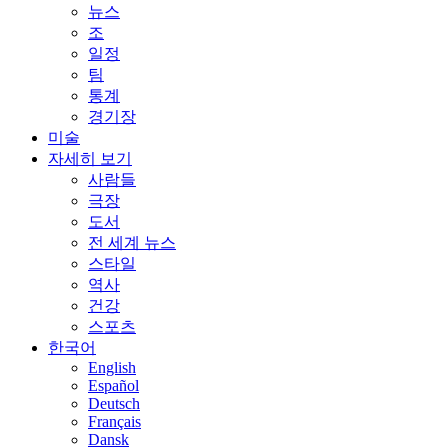
뉴스
조
일정
팀
통계
경기장
미술
자세히 보기
사람들
극장
도서
전 세계 뉴스
스타일
역사
건강
스포츠
한국어
English
Español
Deutsch
Français
Dansk