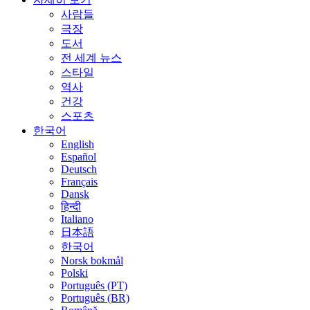
사람들
극장
도서
전 세계 뉴스
스타일
역사
건강
스포츠
한국어
English
Español
Deutsch
Français
Dansk
हिन्दी
Italiano
日本語
한국어
Norsk bokmål
Polski
Português (PT)
Português (BR)