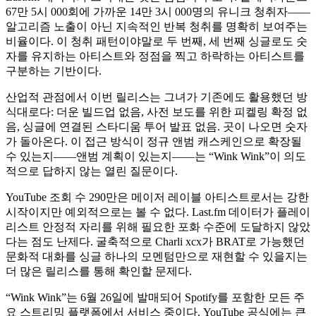
67만 5시 000회에 가까운 14만 3시 000명의 유니크 청취자——
알고리즘 노출이 아닌 지속적인 반복 청취를 명확히 보여주는
비율이다. 이 청취 패턴이야말로 두 번째, 세 번째 싱글로도 숫
자를 유지하는 아티스트와 정점을 찍고 하락하는 아티스트를
구분하는 기반이다.
산업적 관점에서 이번 릴리스는 그녀가 기존에도 활용했던 방
식대로다: 더운 빌드업 없음, 사전 보도를 위한 피켈링 확정 없
음, 싱글에 연결된 스타디움 투어 발표 없음. 곳이 나오면 숫자
가 돌아온다. 이 접근 방식이 정규 앤범 캐스케인으로 확장될
수 있는지——앤범 계획이 있는지——는 “Wink Wink”이 의도
적으로 답하지 않는 열린 질문이다.
YouTube 조회 수 290만은 메이저 레이블 아티스트로서는 강한
시작이지만 예외적으로는 볼 수 없다. Last.fm 데이터가 플레이
리스트 안정적 자리를 위해 필요한 포화 수준에 도달하지 않았
다는 점도 난제다. 굴축적으로 Charli xcx가 BRAT로 가능했던
문화적 대화를 싱글 하나의 모멘텀만으로 재현할 수 있을지는
더 많은 릴리스를 통해 확인할 문제다.
“Wink Wink”는 6월 26일에 발매되어 Spotify를 포함한 모든 주
요 스트리밍 플랫폼에서 서비스 중이다. YouTube 공식에는 큰