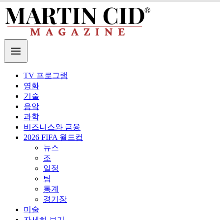
TV 프로그램
영화
기술
음악
과학
비즈니스와 금융
2026 FIFA 월드컵
뉴스
조
일정
팀
통계
경기장
미술
자세히 보기