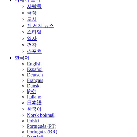
사람들
극장
도서
전 세계 뉴스
스타일
역사
건강
스포츠
한국어
English
Español
Deutsch
Français
Dansk
हिन्दी
Italiano
日本語
한국어
Norsk bokmål
Polski
Português (PT)
Português (BR)