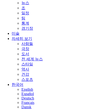
뉴스
조
일정
팀
통계
경기장
미술
자세히 보기
사람들
극장
도서
전 세계 뉴스
스타일
역사
건강
스포츠
한국어
English
Español
Deutsch
Français
Dansk