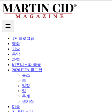
TV 프로그램
영화
기술
음악
과학
비즈니스와 금융
2026 FIFA 월드컵
뉴스
조
일정
팀
통계
경기장
미술
자세히 보기