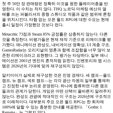
첫 주 50만 장 판매량은 정확히 이것을 원한 플레이어층을 반
영한다. 이 수치는 작지 않다. THQ 노르딕 마케팅 예산의 열
배를 쓰는 퍼블리셔의 중형 스튜디오 작품과 같은 범위에 론칭
을 위치시킨다. 타협 없는 오픈 월드 RPG에 대한 수요는 현재
출시 일정이 가정했던 것보다 컸다.
Metacritic 73점과 Steam 85% 긍정률은 상충하지 않는다. 다른
것을 측정한다. 비평가들은 현재 제작 기준으로 리메이크를 평
가했다. 애니메이션 완성도, 내비게이션 명확성, UI 계층 구조.
GamesRadar는 오리지널의 영혼과 함께 조잡함을 너무 많이 보
존한 리메이크라고 표현했다. 그 평가는 타당하다. 일부 애니
메이션은 2001년 엔진의 흔적처럼 읽힌다. 인벤토리와 맵 시스
템은 2026년의 기대에 맞게 재구성되지 않았다.
알키미아가 실제로 재구성한 것은 진영 경제다. 세 캠프—올드
캠프, 뉴 캠프, 섹트 캠프—는 각각 광산 자원의 일부를 통제하
고 진정한 내부 논리로 운영된다. 하나에 합류하면 다른 캠프
들과의 관계가 닫힌다. 게임은 어떤 선택이 올바른지 알려주지
않는다. 완성도 관광에 적대적인 이 구조는 2026년에 구조적으
로 이례적이다. 대부분의 주요 오픈 월드 RPG는 한 회차에
100%에 달할 수 있는 충분한 안내를 제공한다. 「Gothic 1
Remake」는 그렇지 않다.