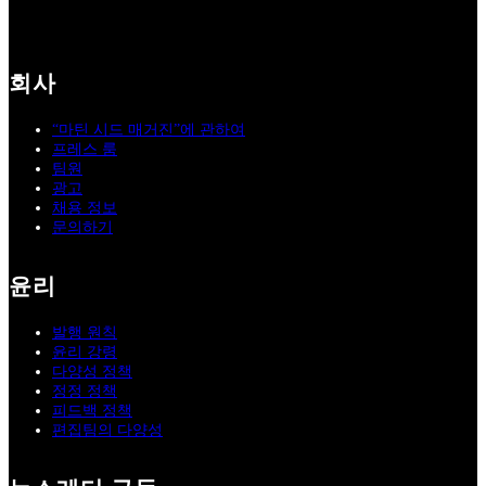
회사
“마틴 시드 매거진”에 관하여
프레스 룸
팀원
광고
채용 정보
문의하기
윤리
발행 원칙
윤리 강령
다양성 정책
정정 정책
피드백 정책
편집팀의 다양성