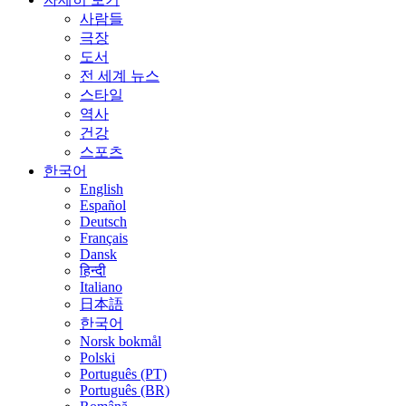
사람들
극장
도서
전 세계 뉴스
스타일
역사
건강
스포츠
한국어
English
Español
Deutsch
Français
Dansk
हिन्दी
Italiano
日本語
한국어
Norsk bokmål
Polski
Português (PT)
Português (BR)