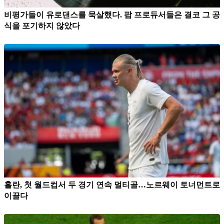
비평가들이 유로댄스를 묵살했다. 팝 프로듀서들은 결코 그 공
식을 포기하지 않았다
홀란, 첫 월드컵서 두 경기 연속 멀티골…노르웨이 토너먼트로
이끌다