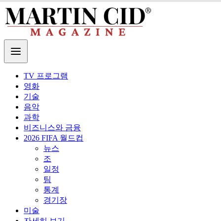
TV 프로그램
영화
기술
음악
과학
비즈니스와 금융
2026 FIFA 월드컵
뉴스
조
일정
팀
통계
경기장
미술
자세히 보기