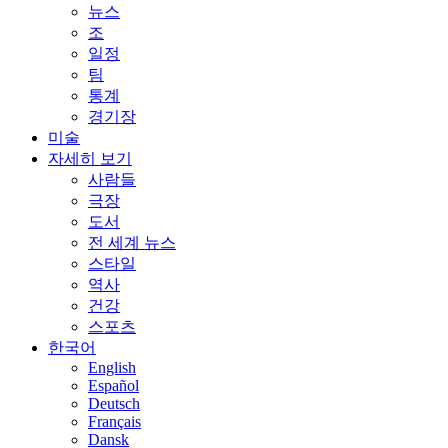
뉴스
조
일정
팀
통계
경기장
미술
자세히 보기
사람들
극장
도서
전 세계 뉴스
스타일
역사
건강
스포츠
한국어
English
Español
Deutsch
Français
Dansk