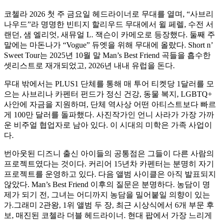
코첼라 2026 첫 주 금요일 헤드라이너로 무대를 열며, “사브리
나우드”라 명명한 빈티지 할리우드 무대에서 윌 페렐, 수전 서
랜던, 샘 엘리엇, 새뮤얼 L. 잭슨이 카메오로 등장했다. 둘째 주
말에는 마돈나가 “Vogue” 듀엣을 위해 무대에 올랐다. Short n’
Sweet Tour는 2025년 10월 말 Man’s Best Friend 곡들을 흡수한
셋리스트로 재개되었고, 2026년 내내 유럽을 돈다.
무대 밖에서는 PLUS1 단체를 통해 매 투어 티켓당 1달러를 모
으는 사브리나 카펜터 펀드가 정신 건강, 동물 복지, LGBTQ+
사안에 자금을 지원하며, 단체 역사상 어떤 아티스트보다 빠르
게 100만 달러를 돌파했다. 사진작가인 언니 사라가 가장 가까
운 비주얼 협업자로 남아 있다. 이 시대의 미학은 가족 사업이
다.
번아웃된 디즈니 출신 아이들의 공통점은 그들이 다른 사람의
프로젝트였다는 것이다. 커리어 15년차 카펜터는 분명히 자기
프로젝트를 운영하고 있다. 다음 앨범 사이클은 아직 발표되지
않았다. Man’s Best Friend 이후의 질문은 분명하다. 농담이 명
제가 되기 전, 그녀는 어디까지 농담을 밀어붙일 의향이 있는
가.그래미 2관왕, 1위 앨범 두 장, 최근 시상식에서 6개 부문 후
보, 매진된 코첼라 더블 헤드라이너. 현대 팝에서 가장 느리게