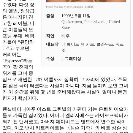
수였다. 다섯 장
Photo via The Movie Database (TMDB)
의 앨범, 정상급
출생
1999년 5월 11일
은 아니지만 견
Quakertown, Pennsylvania, United
고한 레이블, 더
States
큰 이름들의 오
프닝 무대. 비평
직업
배우
가들이 “유망하
대표작
더 헤이트 유 기브, 클라우즈, 워크
다”고 부르던
잇
커리어는
수상
2 그래미상
“Espresso”라는
곡이 팝 전체의
위계를 그녀 중
심으로 재편한 그해 여름까지 정확히 그 자리에 있었다. 주목
할 점은 곡이 터졌다는 사실이 아니다. 지금 돌이켜 보면 그녀
가 이 순간을 위해 몇 년을 준비해왔다는 사실이 얼마나 분명
한지가 핵심이다.
펜실베이니아주 이스트 그린빌의 카펜터 가는 은퇴한 예술가
들로 가득한 집이었다. 어머니 엘리자베스는 카이로프랙터가
되기 전 댄서였고, 아버지 데이비드는 밴드에서 연주한 적이
있다. 이모 낸시 카트라이트는 〈심슨 가족〉의 바트 심슨 성