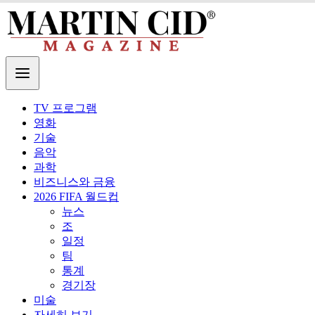
TV 프로그램
영화
기술
음악
과학
비즈니스와 금융
2026 FIFA 월드컵
뉴스
조
일정
팀
통계
경기장
미술
자세히 보기