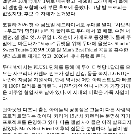
앨범은 18개국에서 1위로 데뷔했고, 제68회 그래미에서 올해
의 앨범을 포함해 6개 부문 후보에 올랐다. 그날 밤 트로피는
없었지만, 후보 수 자체가 논거였다.
코첼라 2026 첫 주 금요일 헤드라이너로 무대를 열며, “사브리
나우드”라 명명한 빈티지 할리우드 무대에서 윌 페렐, 수전 서
랜던, 샘 엘리엇, 새뮤얼 L. 잭슨이 카메오로 등장했다. 둘째 주
말에는 마돈나가 “Vogue” 듀엣을 위해 무대에 올랐다. Short n’
Sweet Tour는 2025년 10월 말 Man’s Best Friend 곡들을 흡수한
셋리스트로 재개되었고, 2026년 내내 유럽을 돈다.
무대 밖에서는 PLUS1 단체를 통해 매 투어 티켓당 1달러를 모
으는 사브리나 카펜터 펀드가 정신 건강, 동물 복지, LGBTQ+
사안에 자금을 지원하며, 단체 역사상 어떤 아티스트보다 빠르
게 100만 달러를 돌파했다. 사진작가인 언니 사라가 가장 가까
운 비주얼 협업자로 남아 있다. 이 시대의 미학은 가족 사업이
다.
번아웃된 디즈니 출신 아이들의 공통점은 그들이 다른 사람의
프로젝트였다는 것이다. 커리어 15년차 카펜터는 분명히 자기
프로젝트를 운영하고 있다. 다음 앨범 사이클은 아직 발표되지
않았다. Man’s Best Friend 이후의 질문은 분명하다. 농담이 명