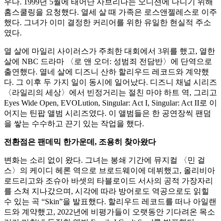
우다. 1999년 5월에 태어난 사브리나는 오디션에 다니기 위해
홈스쿨링을 요청했다. 열세 살 때 가족은 로스앤젤레스로 이주
했다. 그녀가 이미 결정한 커리어를 위한 유일한 현실적 주소
였다.
열 살에 마일리 사이러스가 주최한 대회에서 3위를 했고, 열한
살에 NBC 드라마 〈로 앤 오더: 성범죄 전담반〉에 단역으로
출연했다. 열네 살에 디즈니 산하 할리우드 레코드와 계약했
다. 그 이후 두 가지 일이 동시에 일어났다. 디즈니 채널 시리즈
〈라일리의 세상〉에서 빈정거리는 절친 마야 하트 역, 그리고
Eyes Wide Open, EVOLution, Singular: Act I, Singular: Act II로 이
어지는 틴팝 앨범 시리즈였다. 이 앨범들은 한 공연장씩 팬덤
을 쌓는 수수하고 끈기 있는 작업을 했다.
전환점은 팬데믹 한가운데, 조용히 찾아왔다
변화는 소리 없이 왔다. 그녀는 봉쇄 기간에 뮤지컬 〈민 걸
스〉의 케이디 헤론 역으로 브로드웨이에 데뷔했고, 올리비아
로드리고와 조슈아 바셋의 타블로이드 서사의 공적 가장자리
를 스쳐 지나갔으며, 시각에 따라 방어로도 역공으로도 읽힐
수 있는 곡 “Skin”을 발표했다. 할리우드 레코드를 떠나 아일랜
드와 계약했고, 2022년에 비평가들이 오랫동안 기다려온 목소