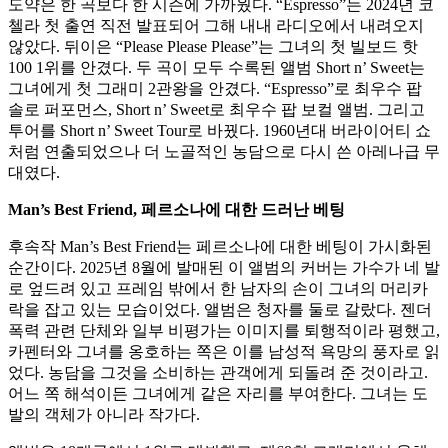
도약은 한 곡보다 한 시즌에 가까웠다. “Espresso”는 2024년 코
첼라 첫 출연 직전 발표되어 그해 내내 라디오에서 내려오지
않았다. 뒤이은 “Please Please Please”는 그녀의 첫 빌보드 핫
100 1위를 안겼다. 두 곡이 모두 수록된 앨범 Short n’ Sweet는
그녀에게 첫 그래미 2관왕을 안겼다. “Espresso”로 최우수 팝
솔로 퍼포먼스, Short n’ Sweet로 최우수 팝 보컬 앨범. 그리고
투어를 Short n’ Sweet Tour로 바꿨다. 1960년대 버라이어티 쇼
처럼 연출되었으나 더 노골적인 농담으로 다시 쓴 아레나급 무
대였다.
Man’s Best Friend, 페르소나에 대한 드러난 베팅
후속작 Man’s Best Friend는 페르소나에 대한 베팅이 가시화된
순간이다. 2025년 8월에 발매된 이 앨범의 커버는 가수가 네 발
로 엎드려 있고 프레임 밖에서 한 남자의 손이 그녀의 머리카
락을 잡고 있는 모습이었다. 앨범은 청자를 둘로 갈랐다. 젠더
폭력 관련 단체와 일부 비평가는 이미지를 퇴행적이라 평했고,
카펜터와 그녀를 옹호하는 쪽은 이를 남성적 욕망의 풍자로 읽
었다. 농담을 그것을 소비하는 관객에게 되돌려 준 것이라고.
어느 쪽 해석이든 그녀에게 같은 자리를 부여한다. 그녀는 도
발의 객체가 아니라 작가다.