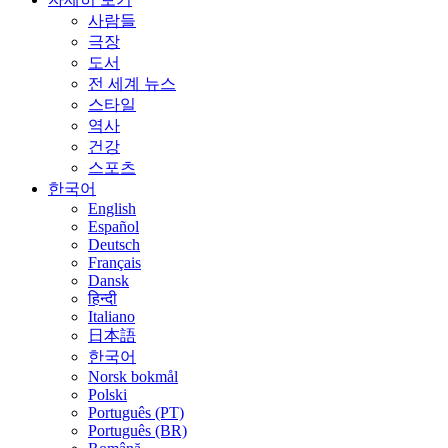
사람들
극장
도서
전 세계 뉴스
스타일
역사
건강
스포츠
한국어
English
Español
Deutsch
Français
Dansk
हिन्दी
Italiano
日本語
한국어
Norsk bokmål
Polski
Português (PT)
Português (BR)