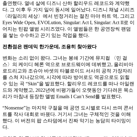
출연했다. 열네 살에 디즈니 산하 할리우드 레코드와 계약했
다. 그 이후 두 가지 일이 동시에 일어났다. 디즈니 채널 시리즈
〈라일리의 세상〉에서 빈정거리는 절친 마야 하트 역, 그리고
Eyes Wide Open, EVOLution, Singular: Act I, Singular: Act II로 이
어지는 틴팝 앨범 시리즈였다. 이 앨범들은 한 공연장씩 팬덤
을 쌓는 수수하고 끈기 있는 작업을 했다.
전환점은 팬데믹 한가운데, 조용히 찾아왔다
변화는 소리 없이 왔다. 그녀는 봉쇄 기간에 뮤지컬 〈민 걸
스〉의 케이디 헤론 역으로 브로드웨이에 데뷔했고, 올리비아
로드리고와 조슈아 바셋의 타블로이드 서사의 공적 가장자리
를 스쳐 지나갔으며, 시각에 따라 방어로도 역공으로도 읽힐
수 있는 곡 “Skin”을 발표했다. 할리우드 레코드를 떠나 아일랜
드와 계약했고, 2022년에 비평가들이 오랫동안 기다려온 목소
리가 마침내 등장한 앨범 Emails I Can’t Send를 발표했다.
“Nonsense”는 마지막 구절을 매 공연 도시별로 다시 쓰며 콘서
트를 작사 대회로 바꿨다. 거기서 그녀는 구체적인 것을 이해
했다. 이 버전의 팝 스타덤에서 진짜 악기는 농담의 타이밍이
다.