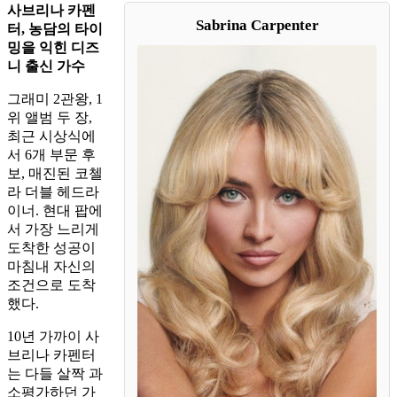
사브리나 카펜
Sabrina Carpenter
터, 농담의 타이
밍을 익힌 디즈
니 출신 가수
그래미 2관왕, 1
위 앨범 두 장,
최근 시상식에
서 6개 부문 후
보, 매진된 코첼
라 더블 헤드라
이너. 현대 팝에
서 가장 느리게
도착한 성공이
마침내 자신의
조건으로 도착
했다.
10년 가까이 사
브리나 카펜터
는 다들 살짝 과
소평가하던 가