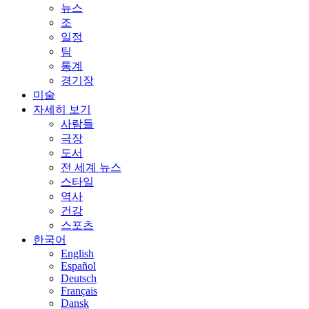
뉴스
조
일정
팀
통계
경기장
미술
자세히 보기
사람들
극장
도서
전 세계 뉴스
스타일
역사
건강
스포츠
한국어
English
Español
Deutsch
Français
Dansk