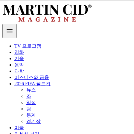
TV 프로그램
영화
기술
음악
과학
비즈니스와 금융
2026 FIFA 월드컵
뉴스
조
일정
팀
통계
경기장
미술
자세히 보기