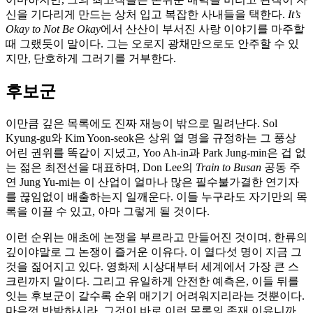
신을 기다리게 만드는 상처 입고 복잡한 사내들을 택한다.
It’s
Okay to Not Be Okay
에서 산산이 부서진 사랑 이야기를 마주할
때 그랬듯이 말이다. 그는 오로지 광채만으로도 안주할 수 있
지만, 단호하게 그러기를 거부한다.
후보군
이만큼 깊은 목록에도 진짜 재능이 밖으로 밀려난다. Sol
Kyung-gu와 Kim Yoon-seok은 상위 열 명을 규정하는 그 풍상
어린 권위를 똑같이 지녔고, Yoo Ah-in과 Park Jung-min은 겁 없
는 젊은 최전선을 대표하며, Don Lee의
Train to Busan
공동 주
연 Jung Yu-mi는 이 산업이 얼마나 많은 필수불가결한 연기자
를 끊임없이 배출하는지 일깨운다. 이들 누구라도 자기만의 목
록을 이끌 수 있고, 아마 그렇게 될 것이다.
이런 순위는 애초에 논쟁을 부르라고 만들어진 것이며, 한류의
깊이야말로 그 논쟁이 즐거운 이유다. 이 열다섯 명이 지금 그
것을 짊어지고 있다. 영화제 시상대부터 세계에서 가장 큰 스
크린까지 말이다. 그리고 유일하게 안전한 예측은, 이들 뒤를
잇는 후보군이 갈수록 순위 매기기 어려워지리라는 것뿐이다.
마음껏 반박하시라. 그것이 바로 이런 목록의 존재 이유니까.