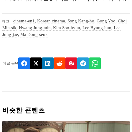
cinema-en1
,
Korean cinema
,
Song Kang-ho
,
Gong Yoo
,
Choi
태그:
Min-sik
,
Hwang Jung-min
,
Kim Soo-hyun
,
Lee Byung-hun
,
Lee
Jung-jae
,
Ma Dong-seok
이 글 공유
비슷한 콘텐츠