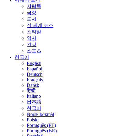
사람들
극장
도서
전 세계 뉴스
스타일
역사
건강
스포츠
한국어
English
Español
Deutsch
Français
Dansk
हिन्दी
Italiano
日本語
한국어
Norsk bokmål
Polski
Português (PT)
Português (BR)