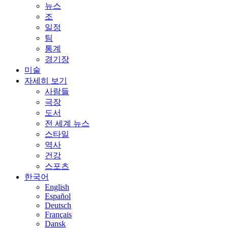
뉴스
조
일정
팀
통계
경기장
미술
자세히 보기
사람들
극장
도서
전 세계 뉴스
스타일
역사
건강
스포츠
한국어
English
Español
Deutsch
Français
Dansk