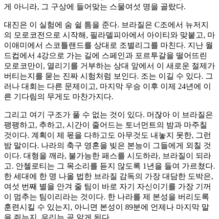
게 아니라, 그 구상에 들어맞는 스물여섯 명을 골랐다.
대진은 이 실험에 숨 쉴 틈을 준다. 브라질은 C조에서 뉴저지
의 모로코전으로 시작해, 필라델피아에서 아이티와 맞붙고, 마
이애미에서 스코틀랜드를 상대로 조별리그를 마친다. 지난 월
드컵에서 4강으로 가는 길에 스페인과 포르투갈을 떨어뜨린
모로코만이, 열리기를 거부하는 상대 앞에서 이 새로운 절제가
버티는지를 묻는 진짜 시험처럼 보인다. 조는 이길 수 있다. 그
러나 대회는 다른 문제이고, 마지막 우승 이후 이제 24년에 이
른 기다림의 무게도 마찬가지다.
그리고 여기 구조가 풀 수 없는 것이 있다. 머잖아 이 브라질은
팽팽하고, 추하고, 시간이 줄어드는 토너먼트의 밤과 마주칠
것이다. 계획이 제 몫을 다하고도 아무것도 내놓지 못한, 그런
밤 말이다. 나라의 축구 영혼을 빚은 본능이 그들에게 외칠 것
이다. 대형을 깨라, 불가능한 패스를 시도하라, 브라질이 되라
고. 안첼로티는 그 목소리를 듣지 않도록 1년을 들여 가르쳤다.
한 세대에 한 명 나올 법한 브라질 감독의 가장 대담한 도박은,
여섯 번째 별을 안겨 줄 팀이 바로 자기 자신이기를 가장 기꺼
이 멈추는 팀이리라는 것이다. 한 나라를 제 본성을 버리도록
훈련시킬 수 있는지, 아니면 본성이 89분에 언제나 마지막 말
을 쥐는지, 우리는 곧 알게 된다.