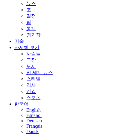
뉴스
조
일정
팀
통계
경기장
미술
자세히 보기
사람들
극장
도서
전 세계 뉴스
스타일
역사
건강
스포츠
한국어
English
Español
Deutsch
Français
Dansk