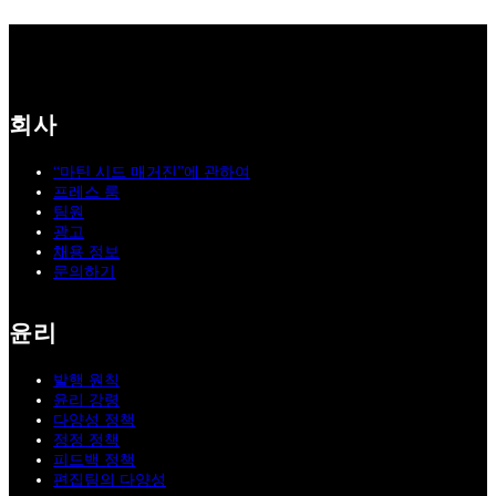
회사
“마틴 시드 매거진”에 관하여
프레스 룸
팀원
광고
채용 정보
문의하기
윤리
발행 원칙
윤리 강령
다양성 정책
정정 정책
피드백 정책
편집팀의 다양성