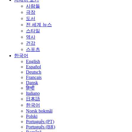
사람들
극장
도서
전 세계 뉴스
스타일
역사
건강
스포츠
한국어
English
Español
Deutsch
Français
Dansk
हिन्दी
Italiano
日本語
한국어
Norsk bokmål
Polski
Português (PT)
Português (BR)