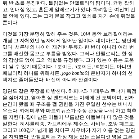
뒤 반 초를 응징한다. 틀림없는 안첼로티의 팀이다. 균형 잡히
고, 인내심 있고, 혼돈에 알레르기가 있다. 화려함은 여전히 건
물 안에 있다. 그는 그저 문을 잠그고 열쇠를 자기 손에 쥐었을
뿐이다.
이것을 가장 분명히 말해 주는 것은, 10년 동안 브라질이라는
개념 그 자체였던 남자에게 일어난 일이다. 네이마르는 명단에
있다. 서른넷의 나이에 재건한 무릎과 한 번이 아니라 여러 번
그를 배신한 몸으로 부름을 받았다. 그러나 안첼로티는 한 점
의 감상도 없이 그의 역할을 규정했다. 그가 있는 이유는 도움
이 될 수 있기 때문이다. 1분이든, 5분이든, 90분이든, 아니면
페널티킥 하나를 위해서든.
jogo bonito
의 운반자가 하나의 선
택지로 줄어들었다. 배신이 아니라 판결이다.
명단도 같은 주장을 떠받친다. 하피냐와 마테우스 쿠냐가 득점
을 짊어지고, 열아홉 살 엔드리크는 미래에 건 도박이며, 진짜
순간이 왔을 때 구조를 깰 권한을 가진 유일한 선수는 비니시
우스다. 카제미루와 마르키뉴스가 주장 완장을 나눠 차고 척추
를 지킨다. 집에 남은 이들이 부름받은 이들보다 더 많은 것을
말한다. 히샤를리송, 가브리에우 제주스, 사비뉴, 조앙 페드로,
그리고 100경기 넘게 뛴 치아구 시우바가 자기 이름 없는 명단
을 지켜봤다. 안첼로티는 가장 재능 있는 스물여섯 명을 고른